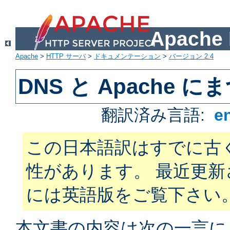
Apach
Apache
>
HTTP サーバ
>
ドキュメンテーション
>
バージョン 2.4
DNS と Apache
翻訳済み言語:
e
この日本語訳はすでに古
性があります。 最近更
には英語版をご覧下さい
本文書の内容は次の一言に