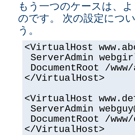
もう一つのケースは、よ
のです。 次の設定につ
う。
<VirtualHost www.ab
ServerAdmin webgir
DocumentRoot /www/
</VirtualHost>
<VirtualHost www.de
ServerAdmin webguy
DocumentRoot /www/
</VirtualHost>