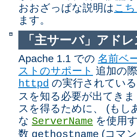
おおざっぱな説明は
こち
ます。
「主サーバ」アドレ
Apache 1.1 での
名前ベ
ストのサポート
追加の際に
の実行されているホ
httpd
スを知る必要が出てきま
スを得るために、 (もし
な
を使用す
ServerName
数
(コマ
gethostname