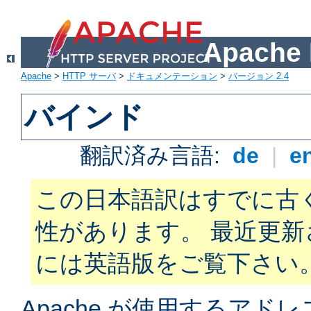
Apach
Apache
>
HTTP サーバ
>
ドキュメンテーション
>
バージョン 2.4
バインド
翻訳済み言語:
de
|
e
この日本語訳はすでに古
性があります。 最近更
には英語版をご覧下さい
Apache が使用するアド