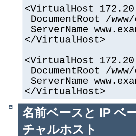
<VirtualHost 172.20
DocumentRoot /www/
ServerName www.exa
</VirtualHost>
<VirtualHost 172.20
DocumentRoot /www/
ServerName www.exa
</VirtualHost>
名前ベースと IP ベ
チャルホスト