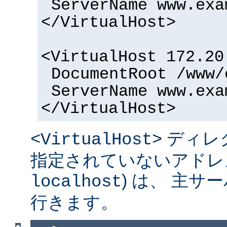
ServerName www.exa
</VirtualHost>
<VirtualHost 172.20
DocumentRoot /www/
ServerName www.exa
</VirtualHost>
ディレ
<VirtualHost>
指定されていないアドレス
) は、 主
localhost
行きます。