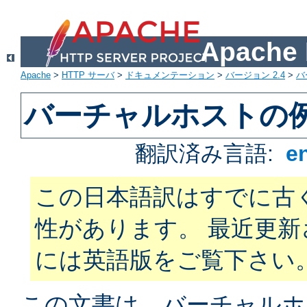
Apach
Apache
>
HTTP サーバ
>
ドキュメンテーション
>
バージョン 2.4
>
バ
バーチャルホストの
翻訳済み言語:
e
この日本語訳はすでに古
性があります。 最近更
には英語版をご覧下さい
この文書は、バーチャルホ