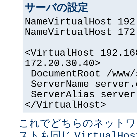
サーバの設定
NameVirtualHost 192
NameVirtualHost 172
<VirtualHost 192.16
172.20.30.40>
DocumentRoot /www/
ServerName server.
ServerAlias server
</VirtualHost>
これでどちらのネットワ
ストも同じ
VirtualHos