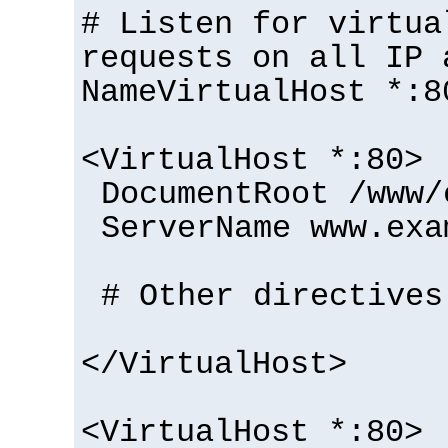
# Listen for virtua
requests on all IP 
NameVirtualHost *:8
<VirtualHost *:80>
DocumentRoot /www/
ServerName www.exa
# Other directives
</VirtualHost>
<VirtualHost *:80>