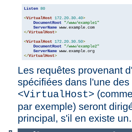
Listen
80
<
VirtualHost
172.20
.
30.40
>
DocumentRoot
"/www/example1"
ServerName
 www
.
example
.
</
VirtualHost
>
<
VirtualHost
172.20
.
30.50
>
DocumentRoot
"/www/example2"
ServerName
 www
.
example
.
</
VirtualHost
>
Les requêtes provenant d
spécifiées dans l'une des 
(comme
<VirtualHost>
par exemple) seront dirig
principal, s'il en existe un.