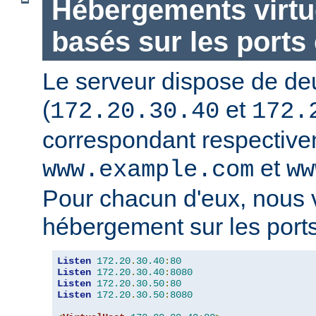
Hébergements virtu
basés sur les ports 
Le serveur dispose de de
(
et
172.20.30.40
172.
correspondant respectiv
et
www.example.com
ww
Pour chacun d'eux, nous 
hébergement sur les ports
Listen
172.20
.
30.40
:
80
Listen
172.20
.
30.40
:
8080
Listen
172.20
.
30.50
:
80
Listen
172.20
.
30.50
:
8080