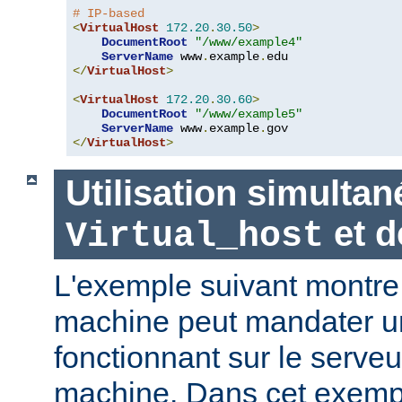
# IP-based
<
VirtualHost
172.20
.
30.50
>
DocumentRoot
"/www/example4"
ServerName
 www
.
example
.
</
VirtualHost
>
<
VirtualHost
172.20
.
30.60
>
DocumentRoot
"/www/example5"
ServerName
 www
.
example
.
</
VirtualHost
>
Utilisation simultan
et 
Virtual_host
L'exemple suivant montr
machine peut mandater un
fonctionnant sur le serveu
machine. Dans cet exempl