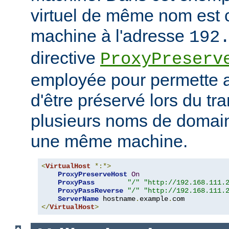
virtuel de même nom est 
machine à l'adresse
192
directive
ProxyPreserv
employée pour permette
d'être préservé lors du tra
plusieurs noms de domain
une même machine.
<
VirtualHost
*:*>
ProxyPreserveHost
On
ProxyPass
"/"
"http://192.168.111.
ProxyPassReverse
"/"
"http://192.168.111.
ServerName
 hostname
.
example
.
</
VirtualHost
>