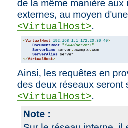
de la même manière aux r
externes, au moyen d'une
.
<VirtualHost>
<
VirtualHost
192.168
.
1.1
172.20
.
30.40
>
DocumentRoot
"/www/server1"
ServerName
 server
.
example
.
com

ServerAlias
</
VirtualHost
>
Ainsi, les requêtes en p
des deux réseaux seront 
.
<VirtualHost>
Note :
Sur le réseau interne, il