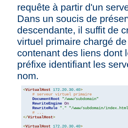
requête à partir d'un serve
Dans un soucis de préserv
descendante, il suffit de 
virtuel primaire chargé d
contenant des liens dont
préfixe identifiant les ser
nom.
<
VirtualHost
172.20
.
30.40
>
# serveur virtuel primaire
DocumentRoot
"/www/subdomain"
RewriteEngine
On
RewriteRule
"."
"/www/subdomain/index.htm
# ...
</
VirtualHost
>
<
VirtualHost
172.20
.
30.40
>