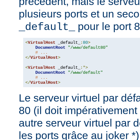
précédent, mais le serveu
plusieurs ports et un seco
pour le port 8
_default_
<
VirtualHost
 _default_
:
80
>
DocumentRoot
"/www/default80"
# ...
</
VirtualHost
>
<
VirtualHost
 _default_
:*>
DocumentRoot
"/www/default"
# ...
</
VirtualHost
>
Le serveur virtuel par défa
80 (il doit impérativement
autre serveur virtuel par d
les ports grâce au joker *)