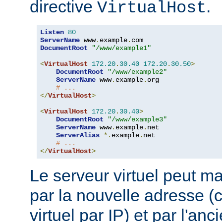
directive
.
VirtualHost
Listen
80
ServerName
 www
.
example
.
DocumentRoot
"/www/example1"
<
VirtualHost
172.20
.
30.40
172.20
.
30.50
>
DocumentRoot
"/www/example2"
ServerName
 www
.
example
.
org

# ...
</
VirtualHost
>
<
VirtualHost
172.20
.
30.40
>
DocumentRoot
"/www/example3"
ServerName
 www
.
example
.
net

ServerAlias
*.
example
.
net

# ...
</
VirtualHost
>
Le serveur virtuel peut ma
par la nouvelle adresse 
virtuel par IP) et par l'an