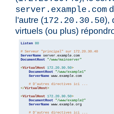
d
server.example.com
l'autre (
),
172.20.30.50
virtuels (ou plus) répondro
Listen
80
# Serveur "principal" sur 172.20.30.40
ServerName
 server
.
example
.
DocumentRoot
"/www/mainserver"
<
VirtualHost
172.20
.
30.50
>
DocumentRoot
"/www/example1"
ServerName
 www
.
example
.
com

# D'autres directives ici ...
</
VirtualHost
>
<
VirtualHost
172.20
.
30.50
>
DocumentRoot
"/www/example2"
ServerName
 www
.
example
.
org

# D'autres directives ici ...