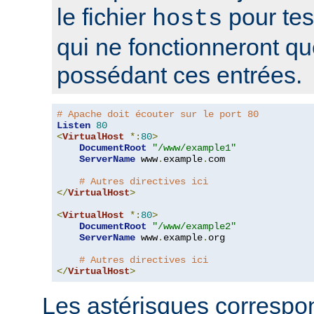
le fichier
pour tes
hosts
qui ne fonctionneront q
possédant ces entrées.
# Apache doit écouter sur le port 80
Listen
80
<
VirtualHost
*:
80
>
DocumentRoot
"/www/example1"
ServerName
 www
.
example
.
com

# Autres directives ici
</
VirtualHost
>
<
VirtualHost
*:
80
>
DocumentRoot
"/www/example2"
ServerName
 www
.
example
.
org

# Autres directives ici
</
VirtualHost
>
Les astérisques correspon