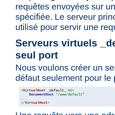
requêtes envoyées sur un
spécifiée. Le serveur prin
utilisé pour servir une req
Serveurs virtuels
_d
seul port
Nous voulons créer un ser
défaut seulement pour le 
<
VirtualHost
 _default_
:
80
>
DocumentRoot
"/www/default"
...
</
VirtualHost
>