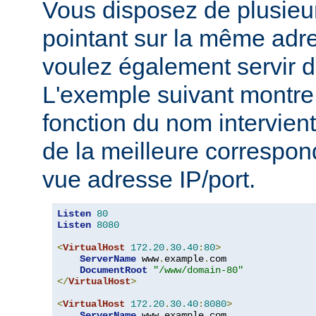
Vous disposez de plusie
pointant sur la même adre
voulez également servir d
L'exemple suivant montre 
fonction du nom intervient
de la meilleure correspo
vue adresse IP/port.
Listen
80
Listen
8080
<
VirtualHost
172.20
.
30.40
:
80
>
ServerName
 www
.
example
.
com

DocumentRoot
"/www/domain-80"
</
VirtualHost
>
<
VirtualHost
172.20
.
30.40
:
8080
>
ServerName
 www
.
example
.
com
