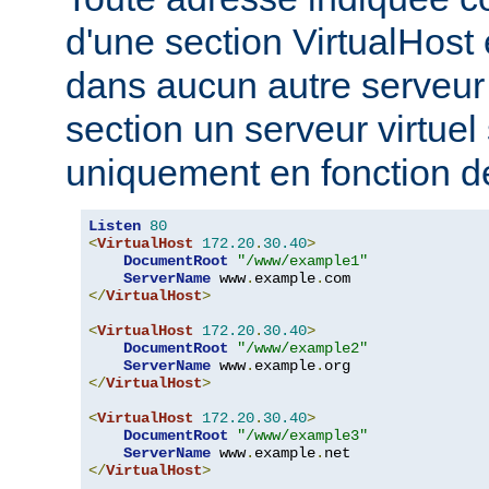
d'une section VirtualHost 
dans aucun autre serveur v
section un serveur virtuel
uniquement en fonction d
Listen
80
<
VirtualHost
172.20
.
30.40
>
DocumentRoot
"/www/example1"
ServerName
 www
.
example
.
</
VirtualHost
>
<
VirtualHost
172.20
.
30.40
>
DocumentRoot
"/www/example2"
ServerName
 www
.
example
.
</
VirtualHost
>
<
VirtualHost
172.20
.
30.40
>
DocumentRoot
"/www/example3"
ServerName
 www
.
example
.
</
VirtualHost
>