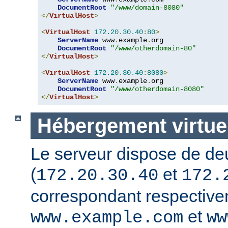
DocumentRoot
"/www/domain-8080"
</
VirtualHost
>
<
VirtualHost
172.20
.
30.40
:
80
>
ServerName
 www
.
example
.
org

DocumentRoot
"/www/otherdomain-80"
</
VirtualHost
>
<
VirtualHost
172.20
.
30.40
:
8080
>
ServerName
 www
.
example
.
org

DocumentRoot
"/www/otherdomain-8080"
</
VirtualHost
>
Hébergement virtuel
Le serveur dispose de de
(
et
172.20.30.40
172.
correspondant respectiv
et
www.example.com
ww