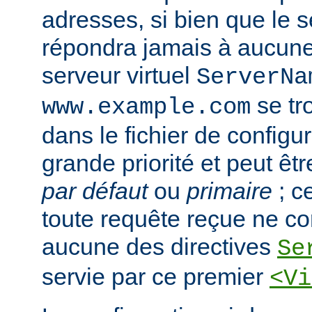
adresses, si bien que le s
répondra jamais à aucun
serveur virtuel
ServerNa
se tr
www.example.com
dans le fichier de configura
grande priorité et peut ê
par défaut
ou
primaire
; c
toute requête reçue ne c
aucune des directives
Se
servie par ce premier
<Vi