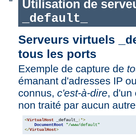
Utilisation de serve
_default_
Serveurs virtuels
_d
tous les ports
Exemple de capture de
t
émanant d'adresses IP ou
connus,
c'est-à-dire
, d'un
non traité par aucun autre
<
VirtualHost
 _default_
:*>
DocumentRoot
"/www/default"
</
VirtualHost
>