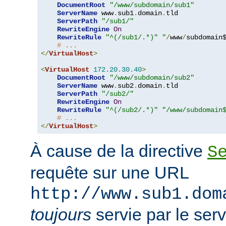
DocumentRoot
"/www/subdomain/sub1"
ServerName
 www
.
sub1
.
domain
.
tld

ServerPath
"/sub1/"
RewriteEngine
On
RewriteRule
"^(/sub1/.*)"
"
/
www
/
subdomain$
# ...
</
VirtualHost
>
<
VirtualHost
172.20
.
30.40
>
DocumentRoot
"/www/subdomain/sub2"
ServerName
 www
.
sub2
.
domain
.
tld

ServerPath
"/sub2/"
RewriteEngine
On
RewriteRule
"^(/sub2/.*)"
"/www/subdomain
# ...
</
VirtualHost
>
À cause de la directive
S
requête sur une URL
http://www.sub1.dom
toujours
servie par le ser