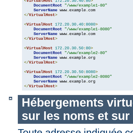
<
VirtualHost
172.20
.
30.40
:
80
>
DocumentRoot
"/www/example1-80"
ServerName
 www
.
example
.
</
VirtualHost
>
<
VirtualHost
172.20
.
30.40
:
8080
>
DocumentRoot
"/www/example1-8080"
ServerName
 www
.
example
.
</
VirtualHost
>
<
VirtualHost
172.20
.
30.50
:
80
>
DocumentRoot
"/www/example2-80"
ServerName
 www
.
example
.
</
VirtualHost
>
<
VirtualHost
172.20
.
30.50
:
8080
>
DocumentRoot
"/www/example2-8080"
ServerName
 www
.
example
.
</
VirtualHost
>
Hébergements virtu
sur les noms et sur
Toute adresse indiquée 