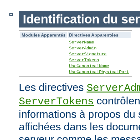
Identification du se
Modules Apparentés
Directives Apparentées
ServerName
ServerAdmin
ServerSignature
ServerTokens
UseCanonicalName
UseCanonicalPhysicalPort
Les directives
ServerAd
contrôlen
ServerTokens
informations à propos du 
affichées dans les docum
serveur comme les messag