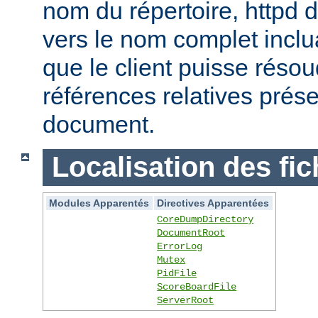
nom du répertoire, httpd do
vers le nom complet inclua
que le client puisse réso
références relatives prés
document.
Localisation des fic
Modules Apparentés
Directives Apparentées
CoreDumpDirectory
DocumentRoot
ErrorLog
Mutex
PidFile
ScoreBoardFile
ServerRoot