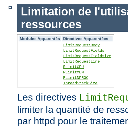
Limitation de l'utili
ressources
Modules Apparentés
Directives Apparentées
LimitRequestBody
LimitRequestFields
LimitRequestFieldsize
LimitRequestLine
RLimitCPU
RLimitMEM
RLimitNPROC
ThreadStackSize
Les directives
LimitReq
limiter la quantité de r
par httpd pour le traitem