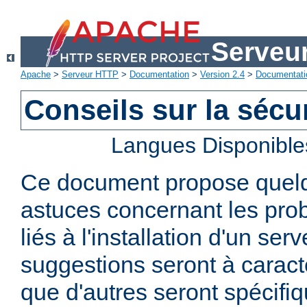
Serveu
Apache
>
Serveur HTTP
>
Documentation
>
Version 2.4
>
Documentati
Conseils sur la sécur
Langues Disponible
Ce document propose quelq
astuces concernant les pro
liés à l'installation d'un se
suggestions seront à caract
que d'autres seront spécifi