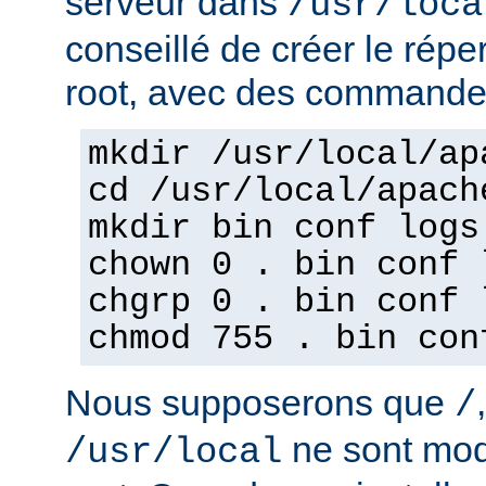
serveur dans
/usr/loca
conseillé de créer le répe
root, avec des commandes
mkdir /usr/local/ap
cd /usr/local/apach
mkdir bin conf logs
chown 0 . bin conf 
chgrp 0 . bin conf 
chmod 755 . bin con
Nous supposerons que
/
ne sont mod
/usr/local