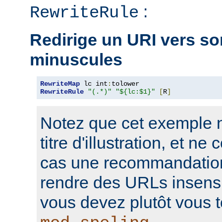
:
RewriteRule
Redirige un URI vers so
minuscules
RewriteMap
 lc int
:
RewriteRule
"(.*)"
"${lc:$1}"
[
R
]
Notez que cet exemple n'
titre d'illustration, et n
cas une recommandation
rendre des URLs insensi
vous devez plutôt vous t