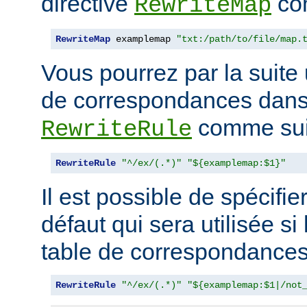
directive
com
RewriteMap
RewriteMap
 examplemap 
"txt:/path/to/file/map.
Vous pourrez par la suite u
de correspondances dans 
comme suit
RewriteRule
RewriteRule
"^/ex/(.*)"
"${examplemap:$1}"
Il est possible de spécifie
défaut qui sera utilisée si
table de correspondances 
RewriteRule
"^/ex/(.*)"
"${examplemap:$1|/not