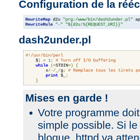
Configuration de la rééc
RewriteMap
 d2u 
"prg:/www/bin/dash2under.pl"
 a
RewriteRule
"-"
"${d2u:%{REQUEST_URI}}"
dash2under.pl
#!/usr/bin/perl
    $
|
=
1
;
# Turn off I/O buffering
while
(<
STDIN
>)
{
        s
/-/
_
/
g
;
# Remplace tous les tirets p
print
 $_
;
}
Mises en garde !
Votre programme doit 
simple possible. Si 
bloque, httpd va atte