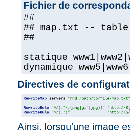
Fichier de correspond
##
## map.txt -- table
##
statique www1|www2|
dynamique www5|www6
Directives de configura
RewriteMap
 servers 
"rnd:/path/to/file/map.txt
RewriteRule
"^/(.*\.(png|gif|jpg))"
"http://$
RewriteRule
"^/(.*)"
"http://$
Ainsi, lorsqu'une image 