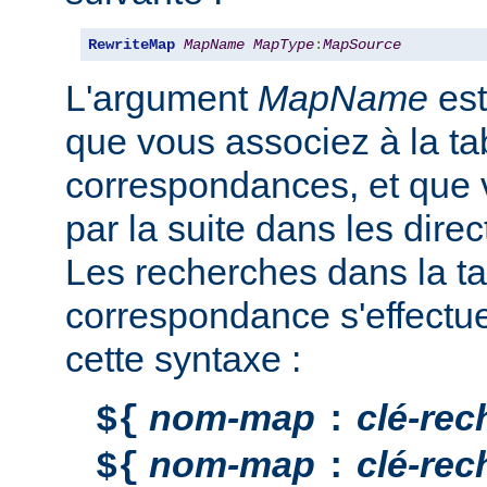
RewriteMap
MapName
MapType
:
MapSource
L'argument
MapName
est
que vous associez à la ta
correspondances, et que v
par la suite dans les direc
Les recherches dans la ta
correspondance s'effectu
cette syntaxe :
nom-map
clé-rec
${
:
nom-map
clé-rec
${
: