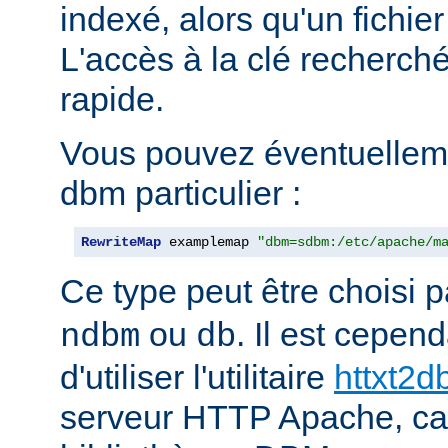
indexé, alors qu'un fichier
L'accès à la clé recherch
rapide.
Vous pouvez éventuelleme
dbm particulier :
RewriteMap
 examplemap 
"dbm=sdbm:/etc/apache/m
Ce type peut être choisi 
ou
. Il est cepe
ndbm
db
d'utiliser l'utilitaire
httxt2
serveur HTTP Apache, car i