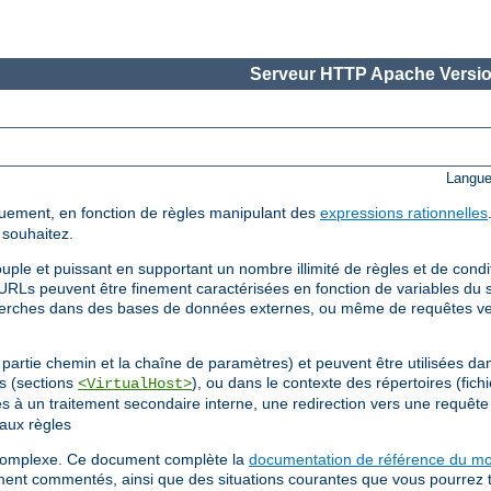
Serveur HTTP Apache Versio
Langue
uement, en fonction de règles manipulant des
expressions rationnelles
 souhaitez.
uple et puissant en supportant un nombre illimité de règles et de cond
URLs peuvent être finement caractérisées en fonction de variables du s
cherches dans des bases de données externes, ou même de requêtes v
partie chemin et la chaîne de paramètres) et peuvent être utilisées dan
ls (sections
), ou dans le contexte des répertoires (fich
<VirtualHost>
gles à un traitement secondaire interne, une redirection vers une requê
aux règles
s complexe. Ce document complète la
documentation de référence du m
ment commentés, ainsi que des situations courantes que vous pourrez 