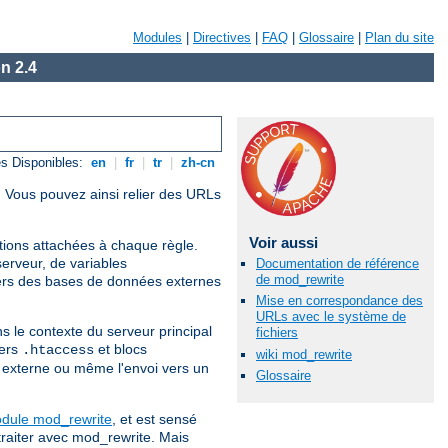
Modules
|
Directives
|
FAQ
|
Glossaire
|
Plan du site
n 2.4
s Disponibles:
en
|
fr
|
tr
|
zh-cn
. Vous pouvez ainsi relier des URLs
Voir aussi
itions attachées à chaque règle.
erveur, de variables
Documentation de référence
de mod_rewrite
ers des bases de données externes
Mise en correspondance des
URLs avec le système de
s le contexte du serveur principal
fichiers
iers
et blocs
.htaccess
wiki mod_rewrite
te externe ou même l'envoi vers un
Glossaire
odule mod_rewrite
, et est sensé
traiter avec mod_rewrite. Mais