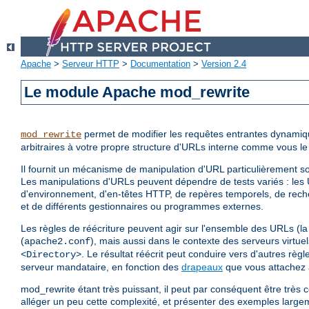
Apache
>
Serveur HTTP
>
Documentation
>
Version 2.4
Le module Apache mod_rewrite
permet de modifier les requêtes entrantes dynamiq
mod_rewrite
arbitraires à votre propre structure d'URLs interne comme vous le
Il fournit un mécanisme de manipulation d'URL particulièrement so
Les manipulations d'URLs peuvent dépendre de tests variés : les 
d'environnement, d'en-têtes HTTP, de repères temporels, de re
et de différents gestionnaires ou programmes externes.
Les règles de réécriture peuvent agir sur l'ensemble des URLs (la 
(
), mais aussi dans le contexte des serveurs virtue
apache2.conf
. Le résultat réécrit peut conduire vers d'autres rè
<Directory>
serveur mandataire, en fonction des
drapeaux
que vous attachez 
mod_rewrite étant très puissant, il peut par conséquent être trè
alléger un peu cette complexité, et présenter des exemples large