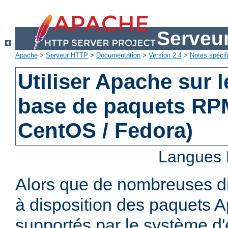
Serveu
Apache
>
Serveur HTTP
>
Documentation
>
Version 2.4
>
Notes spécif
Utiliser Apache sur 
base de paquets RPM
CentOS / Fedora)
Langues 
Alors que de nombreuses di
à disposition des paquets 
supportés par le système d'