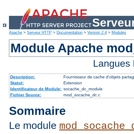
Serveu
Apache
>
Serveur HTTP
>
Documentation
>
Version 2.4
>
Modules
Module Apache mod
Langues 
Description:
Fournisseur de cache d'objets partag
Statut:
Extension
Identificateur de Module:
socache_dc_module
Fichier Source:
mod_socache_dc.c
Sommaire
Le module
mod_socache_