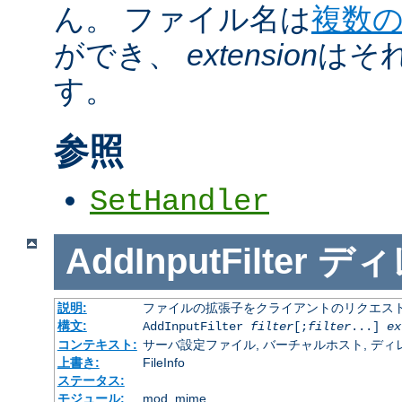
ん。 ファイル名は
複数
ができ、
extension
はそ
す。
参照
SetHandler
AddInputFilter
ディ
説明:
ファイルの拡張子をクライアントのリクエスト
構文:
AddInputFilter
filter
[;
filter
...]
ex
コンテキスト:
サーバ設定ファイル, バーチャルホスト, ディレクトリ
上書き:
FileInfo
ステータス:
モジュール:
mod_mime