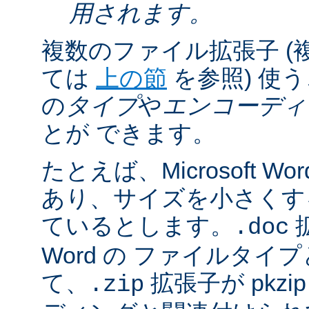
用されます。
複数のファイル拡張子 (
ては
上の節
を参照) 使
の
タイプ
や
エンコーディ
とが できます。
たとえば、Microsoft 
あり、サイズを小さくするた
ているとします。
拡
.doc
Word の ファイルタ
て、
拡張子が pkz
.zip