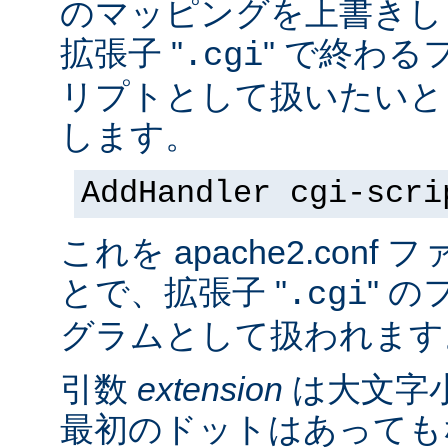
のマッピングを上書きし
拡張子 "
" で終わる
.cgi
リプトとして扱いたいと
します。
AddHandler cgi-scri
これを apache2.con
とで、拡張子 "
" の
.cgi
グラムとして扱われます
引数
extension
は大文字
最初のドットはあっても