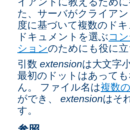
イアントに教えるために
た、サーバがクライアントの 
度に基づいて複数のドキ
ドキュメントを選ぶ
コン
ション
のためにも役に立
引数
extension
は大文字
最初のドットはあっても
ん。 ファイル名は
複数
ができ、
extension
はそ
す。
参照