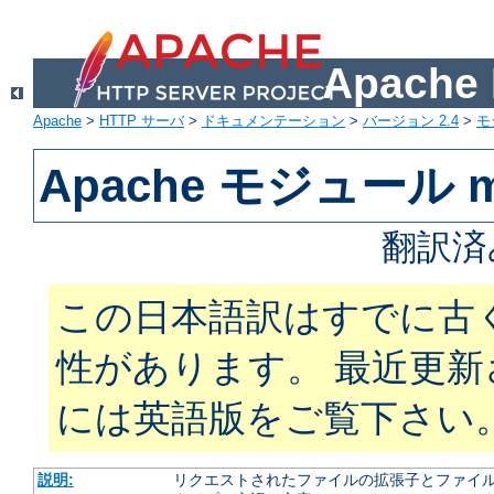
Apach
Apache
>
HTTP サーバ
>
ドキュメンテーション
>
バージョン 2.4
>
モ
Apache モジュール m
翻訳済
この日本語訳はすでに古
性があります。 最近更
には英語版をご覧下さい
説明:
リクエストされたファイルの拡張子とファイルの振