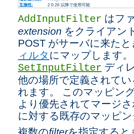
互換性:
2.0.26 以降で使用可能
はファ
AddInputFilter
extension
をクライアン
POST がサーバに来た
ィルタ
にマップします。
ディレ
SetInputFilter
他の場所で定義されてい
れます。 このマッピン
より優先されてマージさ
に対する既存のマッピン
複数の
filter
を指定すると