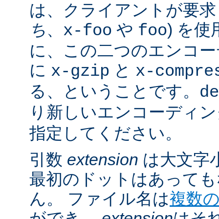
は、クライアントが要求し
ち
、
や
) を
x-foo
foo
に、この二つのエンコー
に
と
x-gzip
x-compre
る、ということです。
de
り新しいエンコーディン
指定してください。
引数
extension
は大文字
最初のドットはあっても
ん。 ファイル名は
複数
ができ、
extension
はそ