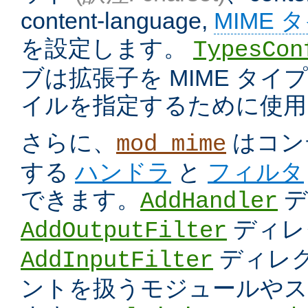
content-language,
MIME 
を設定します。
TypesCon
ブは拡張子を MIME タ
イルを指定するために使用
さらに、
はコン
mod_mime
する
ハンドラ
と
フィルタ
できます。
デ
AddHandler
ディレ
AddOutputFilter
ディレク
AddInputFilter
ントを扱うモジュールやス