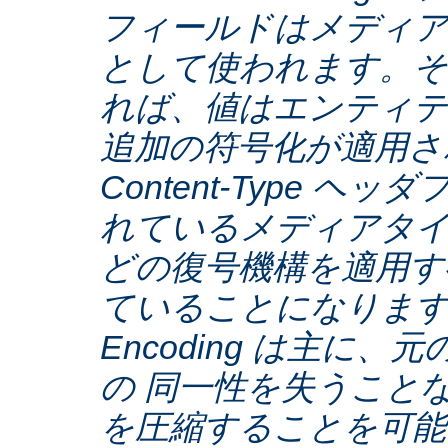
フィールドはメディア
として使われます。そ
れば、値はエンティテ
追加の符号化が適用さ
Content-Type ヘ
れているメディアタ
どの復号機構を適用す
ていることになります。C
Encoding は主に
の 同一性を失うこと
を圧縮することを可能