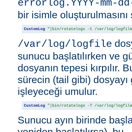
errorlog.YYYY-mm-dd
bir isimle oluşturulmasını 
CustomLog
"|bin/rotatelogs -t /var/log/logfil
dosy
/var/log/logfile
sunucu başlatılırken ve g
dosyanın tepesi kırpılır. 
sürecin (tail gibi) dosyay
işleyeceği umulur.
CustomLog
"|bin/rotatelogs -T /var/log/logfil
Sunucu ayın birinde başlat
yeniden başlatılırsa), bu,