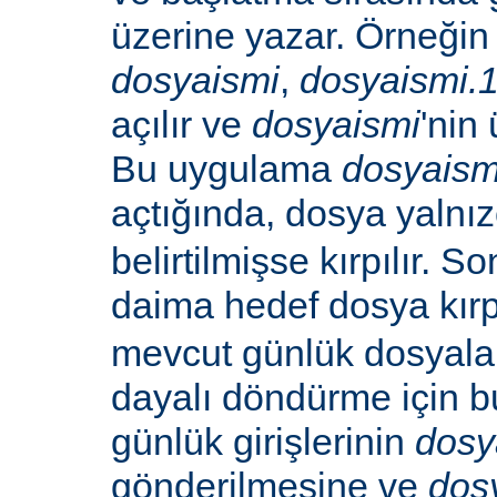
üzerine yazar. Örneğin -
dosyaismi
,
dosyaismi.
açılır ve
dosyaismi
'nin 
Bu uygulama
dosyaism
açtığında, dosya yalnı
belirtilmişse kırpılır. S
daima hedef dosya kırp
mevcut günlük dosyala
dayalı döndürme için b
günlük girişlerinin
dosy
gönderilmesine ve
dos