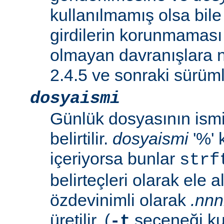
kullanılmamış olsa bil
girdilerin korunmaması 
olmayan davranışlara n
2.4.5 ve sonraki sürümle
dosyaismi
Günlük dosyasının ismi 
belirtilir.
dosyaismi
'%' 
içeriyorsa bunlar
strf
belirteçleri olarak ele al
özdevinimli olarak
.nn
üretilir. (
seçeneği ku
-t