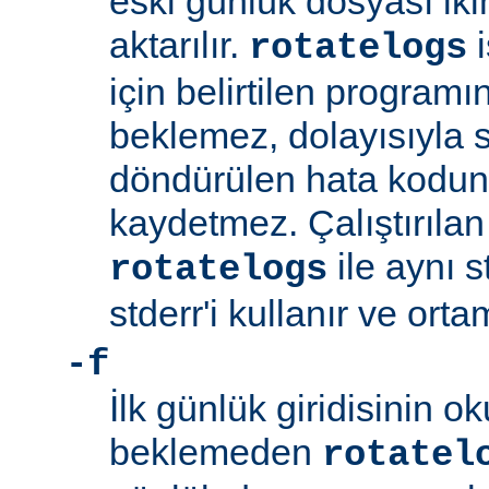
eski günlük dosyası ik
aktarılır.
i
rotatelogs
için belirtilen program
beklemez, dolayısıyla
döndürülen hata kodu
kaydetmez. Çalıştırıla
ile aynı s
rotatelogs
stderr'i kullanır ve orta
-f
İlk günlük giridisinin 
beklemeden
rotatel