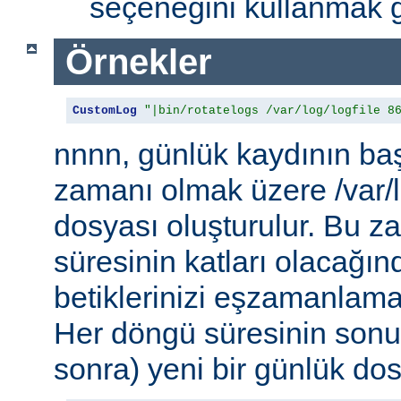
seçeneğini kullanmak g
Örnekler
CustomLog
"|bin/rotatelogs /var/log/logfile 8
nnnn, günlük kaydının baş
zamanı olmak üzere /var/l
dosyası oluşturulur. Bu 
süresinin katları olacağı
betiklerinizi eşzamanlamak
Her döngü süresinin sonu
sonra) yeni bir günlük dosy