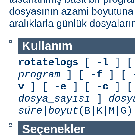
dosyasının azami boyutuna 
aralıklarla günlük dosyaları
Kullanım
rotatelogs
[ -
l
] [
program
] [ -
f
] [ 
v
] [ -
e
] [ -
c
] [
dosya_sayısı
]
dosy
süre
|
boyut
(B|K|M|G
Seçenekler