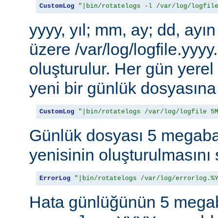
CustomLog
"|bin/rotatelogs -l /var/log/logfil
yyyy, yıl; mm, ay; dd, ayı
üzere /var/log/logfile.yy
oluşturulur. Her gün yere
yeni bir günlük dosyasına 
CustomLog
"|bin/rotatelogs /var/log/logfile 5
Günlük dosyası 5 megabay
yenisinin oluşturulmasını 
ErrorLog
"|bin/rotatelogs /var/log/errorlog.%
Hata günlüğünün 5 megab