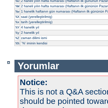
2 haneli yılın hafta numarası (Haftanın ilk gününün Paza
%U
2 haneli yılın hafta numarası (Haftanın ilk gününün Pazar
%W
1 hanelik haftanın gün numarası (Haftanın ilk gününün P
%w
saat (yerelleştirilmiş)
%X
tarih (yerelleştirilmiş)
%x
4 hanelik yıl
%Y
2 hanelik yıl
%y
zaman dilimi ismi
%Z
`%' iminin kendisi
%%
Yorumlar
Notice:
This is not a Q&A sect
should be pointed towar