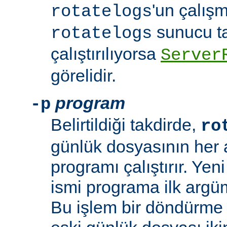
'un çalışm
rotatelogs
sunucu t
rotatelogs
çalıştırılıyorsa
Server
görelidir.
program
-p
Belirtildiği takdirde,
ro
günlük dosyasının her aç
programı çalıştırır. Yen
ismi programa ilk argüm
Bu işlem bir döndürme 