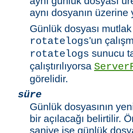
aynı günlük dosyası üre
aynı dosyanın üzerine y
Günlük dosyası mutlak b
'un çalışm
rotatelogs
sunucu t
rotatelogs
çalıştırılıyorsa
Server
görelidir.
süre
Günlük dosyasının yeni
bir açılacağı belirtilir.
saniye ise günlük dosy