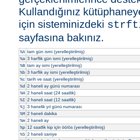
Kullandığınız kütüphaneye
için sisteminizdeki
strft
sayfasına bakınız.
tam gün ismi (yerelleştirilmiş)
%A
3 harflik gün ismi (yerelleştirilmiş)
%a
tam ay ismi (yerelleştirilmiş)
%B
3 harflik ay ismi (yerelleştirilmiş)
%b
tarih ve saat (yerelleştirilmiş)
%c
2 haneli ay günü numarası
%d
2 haneli saat (24 saatlik)
%H
2 haneli saat (12 saatlik)
%I
3 hanelik yıl günü numarası
%j
2 haneli dakika
%M
2 haneli ay
%m
12 saatlik kip için öö/ös (yerelleştirilmiş)
%p
2 haneli saniye
%S