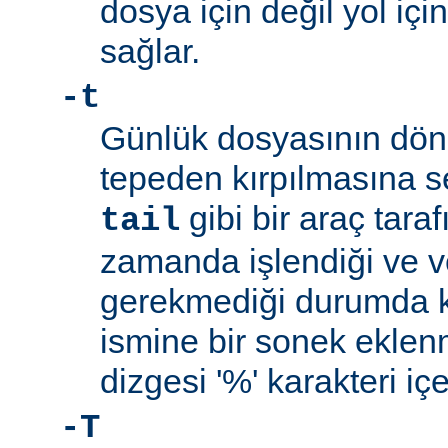
dosya için değil yol içi
sağlar.
-t
Günlük dosyasının dön
tepeden kırpılmasına s
gibi bir araç tara
tail
zamanda işlendiği ve v
gerekmediği durumda ku
ismine bir sonek ekle
dizgesi '%' karakteri iç
-T