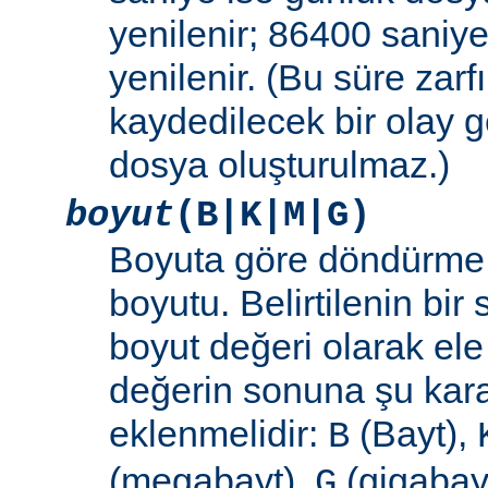
yenilenir; 86400 saniye
yenilenir. (Bu süre zar
kaydedilecek bir olay
dosya oluşturulmaz.)
boyut
(B|K|M|G)
Boyuta göre döndürme 
boyutu. Belirtilenin bir 
boyut değeri olarak ele
değerin sonuna şu kara
eklenmelidir:
(Bayt),
B
(megabayt),
(gigabayt
G