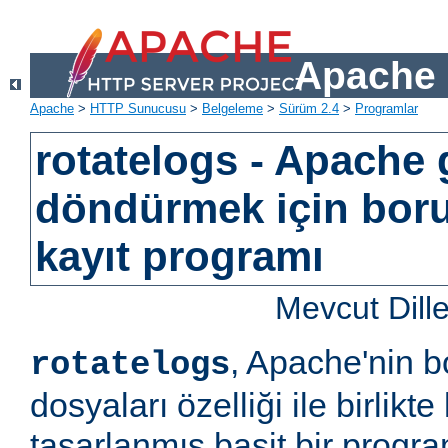
Apache 
Apache
>
HTTP Sunucusu
>
Belgeleme
>
Sürüm 2.4
>
Programlar
rotatelogs - Apache 
döndürmek için bor
kayıt programı
Mevcut Dill
, Apache'nin b
rotatelogs
dosyaları özelliği ile birlikt
tasarlanmış basit bir progr