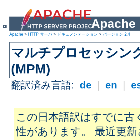
Apach
Apache
>
HTTP サーバ
>
ドキュメンテーション
>
バージョン 2.4
マルチプロセッシン
(MPM)
翻訳済み言語:
de
|
en
|
e
この日本語訳はすでに古
性があります。 最近更