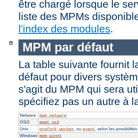
être chargé lorsque le se
liste des MPMs disponible
l'index des modules
.
MPM par défaut
La table suivante fournit 
défaut pour divers système
s'agit du MPM qui sera uti
spécifiez pas un autre à l
Netware
mpm_netware
OS/2
mpmt_os2
Unix
,
, ou
, selon les possibilité
prefork
worker
event
Windows
mpm_winnt