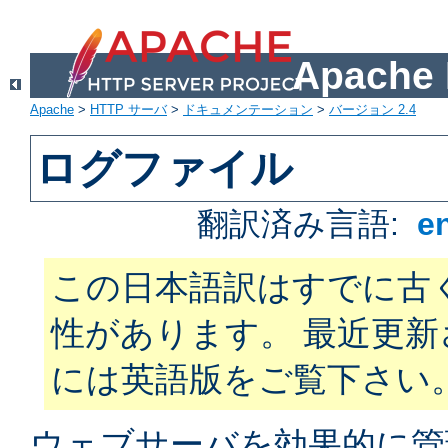
Apach
Apache
>
HTTP サーバ
>
ドキュメンテーション
>
バージョン 2.4
ログファイル
翻訳済み言語:
e
この日本語訳はすでに古
性があります。 最近更
には英語版をご覧下さい
ウェブサーバを効果的に管