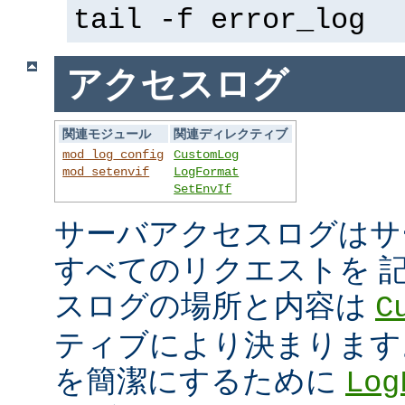
tail -f error_log
アクセスログ
関連モジュール
関連ディレクティブ
mod_log_config
CustomLog
mod_setenvif
LogFormat
SetEnvIf
サーバアクセスログはサ
すべてのリクエストを 
スログの場所と内容は
C
ティブにより決まります
を簡潔にするために
Log