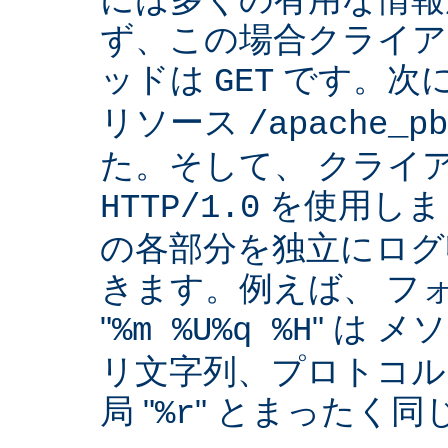
ず、この場合クライア
ッドは
です。次
GET
リソース
/apache_pb
た。そして、 クライ
を使用しま
HTTP/1.0
の各部分を独立にログ
きます。例えば、 フ
"
" は 
%m %U%q %H
リ文字列、プロトコル
局 "
" とまったく
%r