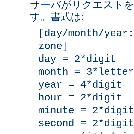
サーバがリクエストを
す。書式は:
[day/month/year:
zone]
day = 2*digit
month = 3*letter
year = 4*digit
hour = 2*digit
minute = 2*digit
second = 2*digit