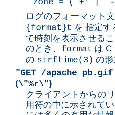
zone = (`+' | `-
ログのフォーマット
を 指定す
{format}t
で時刻を表示させるこ
のとき、
は 
format
の
の形
strftime(3)
"GET /apache_pb.gif
(
)
\"%r\"
クライアントからの
用符の中に示されてい
には多くの有用な情報