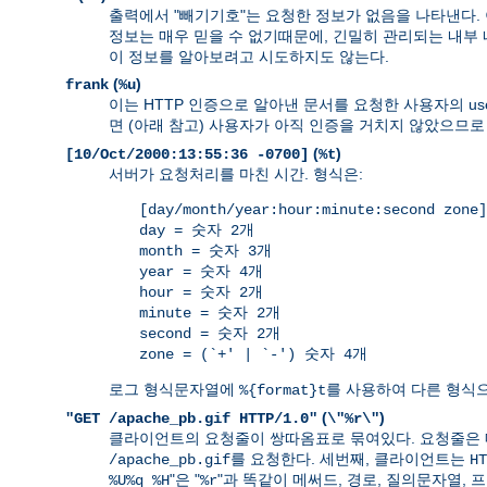
출력에서 "빼기기호"는 요청한 정보가 없음을 나타낸다.
정보는 매우 믿을 수 없기때문에, 긴밀히 관리되는 내부
이 정보를 알아보려고 시도하지도 않는다.
(
)
frank
%u
이는 HTTP 인증으로 알아낸 문서를 요청한 사용자의 use
면 (아래 참고) 사용자가 아직 인증을 거치지 않았으므로
(
)
[10/Oct/2000:13:55:36 -0700]
%t
서버가 요청처리를 마친 시간. 형식은:
[day/month/year:hour:minute:second zone]
day = 숫자 2개
month = 숫자 3개
year = 숫자 4개
hour = 숫자 2개
minute = 숫자 2개
second = 숫자 2개
zone = (`+' | `-') 숫자 4개
로그 형식문자열에
를 사용하여 다른 형식으
%{format}t
(
)
"GET /apache_pb.gif HTTP/1.0"
\"%r\"
클라이언트의 요청줄이 쌍따옴표로 묶여있다. 요청줄은 
를 요청한다. 세번째, 클라이언트는
/apache_pb.gif
HT
"은 "
"과 똑같이 메써드, 경로, 질의문자열,
%U%q %H
%r