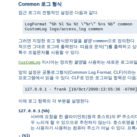
Common 로그 형식
접근 로그의 전형적인 설정은 다음과 같다.
LogFormat "%h %l %u %t \"%r\" %>s %b" common
CustomLog logs/access_log common
그러면 지정한 로그 형식문자열을
별명
으로 정의한다.
common
적으면 그대로 로그에 출력된다. 따옴표 문자(
)를 출력하고 
"
특수 조절문자를 사용할 수 있다.
지시어는 정의한
별명
을 사용하는 새로운 로그파
CustomLog
앞의 설정은 공통로그형식(Common Log Format, CLF
프로그램에서 읽을 수 있다. CLF로 만든 로그파일 항목은 다음
127.0.0.1 - frank [10/Oct/2000:13:55:36 -0700
이제 로그 항목의 각 부분을 설명한다.
(
)
127.0.0.1
%h
서버에 요청을 한 클라이언트(원격 호스트)의 IP 주소이
우 느리게 할 수 있으므로 추천하지 않는다. 호스트명을
는 사용자가 사용하는 컴퓨터 주소가 아닐 수 있다. 프
(
)
-
%l