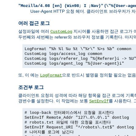
(
"Mozilla/4.08 [en] (Win98; I ;Nav)"
\"%{User-age
User-Agent HTTP 요청 헤더. 클라이언트 브라우저
여러 접근 로그
설정파일에 여러
지시어를 사용하면 접근 로그가 여
CustomLog
두번째와 세번째는 referer와 브라우저 정보를 기록한다. 마지
LogFormat "%h %l %u %t \"%r\" %>s %b" common
CustomLog logs/access_log common
CustomLog logs/referer_log "%{Referer}i -> %U
CustomLog logs/agent_log "%{User-agent}i"
또, 이 예는
으로 반드시 별명을 정의할 필요는 없음
LogFormat
조건부 로그
클라이언트 요청의 성격에 따라 해당 항목을 접근 로그에 기록
경변수를 설정한다. 이 작업에는 보통
를 사용한다.
SetEnvIf
# loop-back 인터페이스에서 요청을 표시한다
SetEnvIf Remote_Addr "127\.0\.0\.1" dontlog
# robots.txt 파일에 대한 요청을 표시한다
SetEnvIf Request_URI "^/robots\.txt$" dontlog
# 나머지를 로그에 남긴다