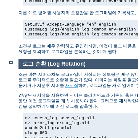
CustomLog logs/access_log common env=!dontlog
다른 예로 영어권 사용자의 요청만을 한 로그파일에 기록하고,
SetEnvIf Accept-Language "en" english
CustomLog logs/english_log common env=english
CustomLog logs/non_english_log common env=!en
조건부 로그는 매우 강력하고 유연하지만, 이것이 로그 내용을
요청을 제외하고 로그파일을 분석하는 것이 더 쉽다.
로그 순환 (Log Rotation)
조금 바쁜 서버조차도 로그파일에 저장되는 정보량은 매우 많다.
로그를 주기적으로 순활할 필요가 있다. 아파치는 파일을 열고
옮기거나 지운후 서버를
재시작
하여, 로그파일을 새로 열어야 
점잖은
재시작을 사용하면 서버는 클라이언트와 기존의 혹은 대기
동안 이전 로그파일을 계속 사용해야 한다. 그러므로 재시작한
간을 절약하기위해 이전 로그를 압축한다:
mv access_log access_log.old
mv error_log error_log.old
apache2ctl graceful
sleep 600
gzip access_log.old error_log.old