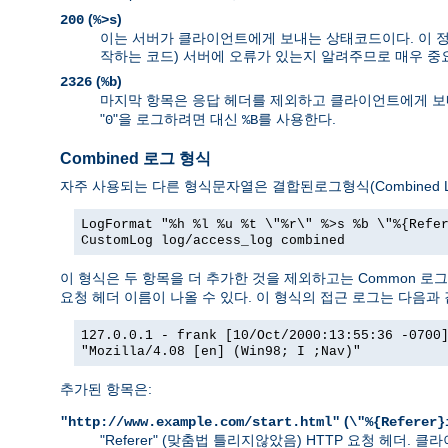
(
)
200
%>s
이는 서버가 클라이언트에게 보내는 상태코드이다. 이 정보
작하는 코드) 서버에 오류가 있는지 알려주므로 매우 중
(
)
2326
%b
마지막 항목은 응답 헤더를 제외하고 클라이언트에게 보내
"
"을 로그하려면 대신
를 사용한다.
0
%B
Combined 로그 형식
자주 사용되는 다른 형식문자열은 결합된로그형식(Combined Lo
LogFormat "%h %l %u %t \"%r\" %>s %b \"%{Refe
CustomLog log/access_log combined
이 형식은 두 항목을 더 추가한 것을 제외하고는 Common 로
요청 헤더 이름이 나올 수 있다. 이 형식의 접근 로그는 다음과 
127.0.0.1 - frank [10/Oct/2000:13:55:36 -0700
"Mozilla/4.08 [en] (Win98; I ;Nav)"
추가된 항목은:
(
"http://www.example.com/start.html"
\"%{Referer}
"Referer" (맞춤법 틀리지않았음) HTTP 요청 헤더.