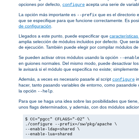
opciones por defecto,
acepta una serie de variab
configure
La opción más importante es
que es el directorio 
--prefix
que se especifique para que funcione correctamente. Es posib
de configuración
.
Llegados a este punto, puede especificar que
características
amplia selección de módulos incluidos por defecto. Que ser
de ejecución. También puede elegir por compilar módulos de
Se pueden activar otros módulos usando la opción
--enabl
en guiones normales. Del mismo modo, puede desactivar los
le avisará si el módulo que especifica no existe; simplemente
Además, a veces es necesario pasarle al script
in
configure
hacer, tanto pasando variables de entorno, como pasandole
la opción
.
--help
Para que se haga una idea sobre las posibilidades que tiene,
unos flags determinados, y además, con dos módulos adicio
$ CC="pgcc" CFLAGS="-O2" \
./configure --prefix=/sw/pkg/apache \
--enable-ldap=shared \
--enable-lua=shared