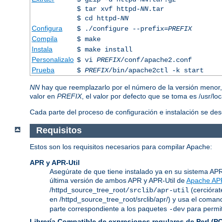
$ tar xvf httpd-
NN
.tar
$ cd httpd-
NN
Configura
$ ./configure --prefix=
PREFIX
Compila
$ make
Instala
$ make install
Personalizalo
$ vi
PREFIX
/conf/apache2.conf
Prueba
$
PREFIX
/bin/apache2ctl -k start
NN
hay que reemplazarlo por el número de la versión menor
valor en
PREFIX
, el valor por defecto que se toma es /usr/lo
Cada parte del proceso de configuración e instalación se de
Requisitos
Estos son los requisitos necesarios para compilar Apache:
APR y APR-Util
Asegúrate de que tiene instalado ya en su sistema APR y
última versión de ambos APR y APR-Util de
Apache AP
/httpd_source_tree_root
(cerciórat
/srclib/apr-util
en /httpd_source_tree_root/srclib/apr/) y usa el coma
parte correspondiente a los paquetes
para permit
-dev
Librería Compatible de expresiones regulares de Perl (P