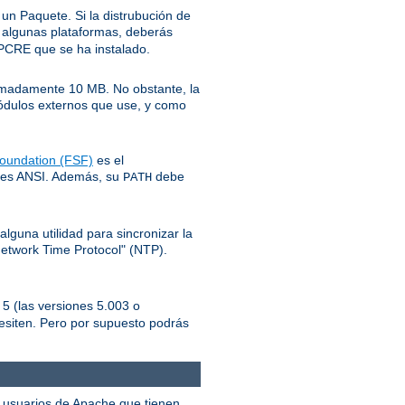
o un Paquete. Si la distrubución de
 algunas plataformas, deberás
l PCRE que se ha instalado.
ximadamente 10 MB. No obstante, la
módulos externos que use, y como
oundation (FSF)
es el
ares ANSI. Además, su
debe
PATH
lguna utilidad para sincronizar la
Network Time Protocol" (NTP).
 5 (las versiones 5.003 o
esiten. Pero por supuesto podrás
os usuarios de Apache que tienen