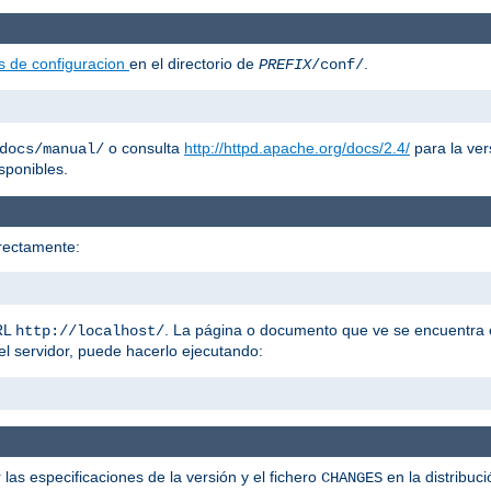
s de configuracion
en el directorio de
.
PREFIX
/conf/
o consulta
http://httpd.apache.org/docs/2.4/
para la ver
docs/manual/
sponibles.
rectamente:
URL
. La página o documento que ve se encuentra
http://localhost/
el servidor, puede hacerlo ejecutando:
 las especificaciones de la versión y el fichero
en la distribuc
CHANGES