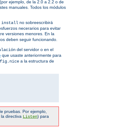
por ejemplo, de la 2.0 a 2.2 o de
justes manuales. Todos los módulos
no sobreescribirá
 install
esfuerzos necerarios para evitar
ntre versiones menores. En la
ulos deben seguir funcionando.
del servidor o en el
alación
que usaste anteriormente para
e
a la estructura de
fig.nice
e pruebas. Por ejemplo,
la directiva
) para
Listen