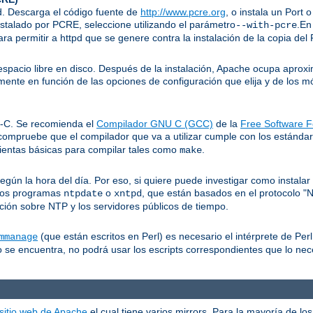
pd. Descarga el código fuente de
http://www.pcre.org
, o instala un Port 
nstalado por PCRE, seleccione utilizando el parámetro
.En
--with-pcre
ra permitir a httpd que se genere contra la instalación de la copia de
pacio libre en disco. Después de la instalación, Apache ocupa apro
mente en función de las opciones de configuración que elija y de los 
I-C. Se recomienda el
Compilador GNU C (GCC)
de la
Free Software F
compruebe que el compilador que va a utilizar cumple con los estánd
ientas básicas para compilar tales como
.
make
n la hora del día. Por eso, si quiere puede investigar como instalar a
 los programas
o
, que están basados en el protocolo "
ntpdate
xntpd
ión sobre NTP y los servidores públicos de tiempo.
(que están escritos en Perl) es necesario el intérprete de Perl
mmanage
 se encuentra, no podrá usar los escripts correspondientes que lo nec
 sitio web de Apache
el cual tiene varios mirrors. Para la mayoría de l