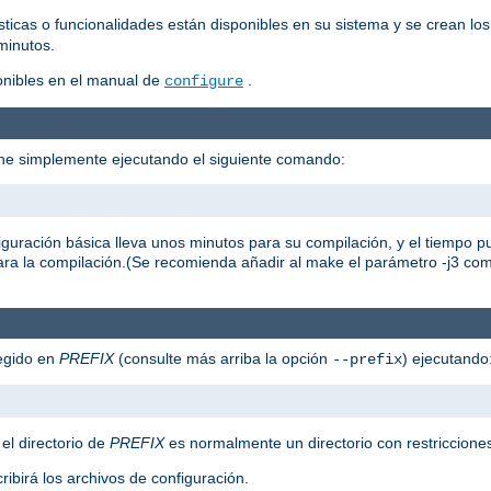
icas o funcionalidades están disponibles en su sistema y se crean lo
minutos.
onibles en el manual de
.
configure
che simplemente ejecutando el siguiente comando:
figuración básica lleva unos minutos para su compilación, y el tiempo
ara la compilación.(Se recomienda añadir al make el parámetro -j3 c
legido en
PREFIX
(consulte más arriba la opción
) ejecutando
--prefix
 el directorio de
PREFIX
es normalmente un directorio con restricciones
ribirá los archivos de configuración.