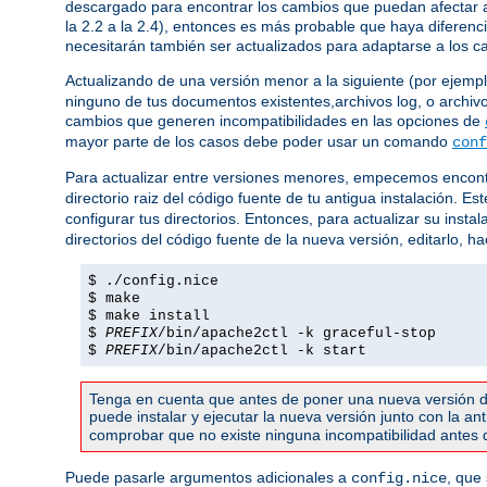
descargado para encontrar los cambios que puedan afectar a 
la 2.2 a la 2.4), entonces es más probable que haya diferenc
necesitarán también ser actualizados para adaptarse a los c
Actualizando de una versión menor a la siguiente (por ejemplo,
ninguno de tus documentos existentes,archivos log, o archivo
cambios que generen incompatibilidades en las opciones de
mayor parte de los casos debe poder usar un comando
conf
Para actualizar entre versiones menores, empecemos encont
directorio raiz del código fuente de tu antigua instalación. 
configurar tus directorios. Entonces, para actualizar su instal
directorios del código fuente de la nueva versión, editarlo, h
$ ./config.nice
$ make
$ make install
$
PREFIX
/bin/apache2ctl -k graceful-stop
$
PREFIX
/bin/apache2ctl -k start
Tenga en cuenta que antes de poner una nueva versión d
puede instalar y ejecutar la nueva versión junto con la a
comprobar que no existe ninguna incompatibilidad antes de
Puede pasarle argumentos adicionales a
, que
config.nice