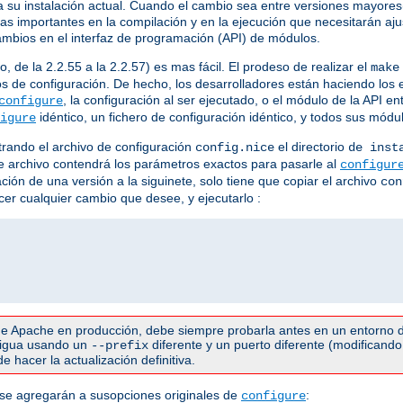
su instalación actual. Cuando el cambio sea entre versiones mayores(
ias importantes en la compilación y en la ejecución que necesitarán a
ambios en el interfaz de programación (API) de módulos.
 de la 2.2.55 a la 2.2.57) es mas fácil. El prodeso de realizar el
make
s de configuración. De hecho, los desarrolladores están haciendo los 
, la configuración al ser ejecutado, o el módulo de la API e
configure
idéntico, un fichero de configuración idéntico, y todos sus mód
igure
rando el archivo de configuración
el directorio
config.nice
de inst
Este archivo contendrá los parámetros exactos para pasarle al
configur
ación de una versión a la siguinete, solo tiene que copiar el archivo
con
acer cualquier cambio que desee, y ejecutarlo :
e Apache en producción, debe siempre probarla antes en un entorno d
ntigua usando un
diferente y un puerto diferente (modificando 
--prefix
 hacer la actualización definitiva.
 se agregarán a susopciones originales de
:
configure