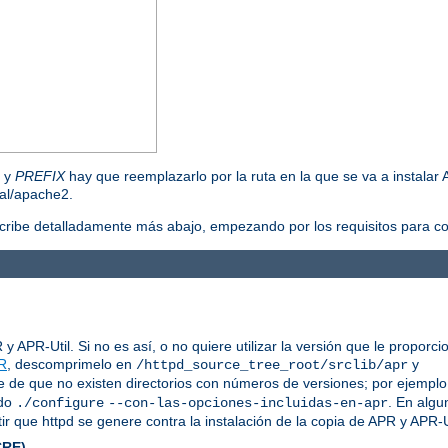
, y
PREFIX
hay que reemplazarlo por la ruta en la que se va a instalar 
cal/apache2.
scribe detalladamente más abajo, empezando por los requisitos para co
 APR-Util. Si no es así, o no quiere utilizar la versión que le proporc
R
, descomprimelo en
y
/httpd_source_tree_root/srclib/apr
e de que no existen directorios con números de versiones; por ejemplo,
ndo
. En algu
./configure
--con-las-opciones-incluidas-en-apr
ir que httpd se genere contra la instalación de la copia de APR y APR-U
CRE)