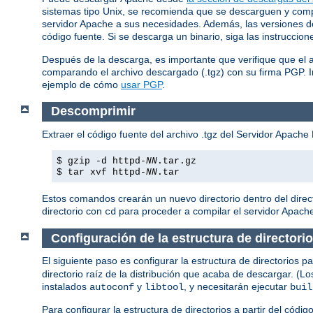
sistemas tipo Unix, se recomienda que se descarguen y compil
servidor Apache a sus necesidades. Además, las versiones de 
código fuente. Si se descarga un binario, siga las instruccio
Después de la descarga, es importante que verifique que el 
comparando el archivo descargado (.tgz) con su firma PGP. 
ejemplo de cómo
usar PGP
.
Descomprimir
Extraer el código fuente del archivo .tgz del Servidor Apac
$ gzip -d httpd-
NN
.tar.gz
$ tar xvf httpd-
NN
.tar
Estos comandos crearán un nuevo directorio dentro del direc
directorio con
para proceder a compilar el servidor Apach
cd
Configuración de la estructura de directori
El siguiente paso es configurar la estructura de directorios
directorio raíz de la distribución que acaba de descargar. (L
instalados
y
, y necesitarán ejecutar
autoconf
libtool
buil
Para configurar la estructura de directorios a partir del códi