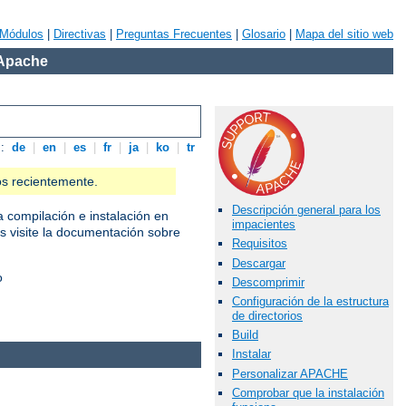
Módulos
|
Directivas
|
Preguntas Frecuentes
|
Glosario
|
Mapa del sitio web
 Apache
s:
de
|
en
|
es
|
fr
|
ja
|
ko
|
tr
os recientemente.
Descripción general para los
a compilación e instalación en
impacientes
as visite la documentación sobre
Requisitos
Descargar
o
Descomprimir
Configuración de la estructura
de directorios
Build
Instalar
Personalizar APACHE
Comprobar que la instalación