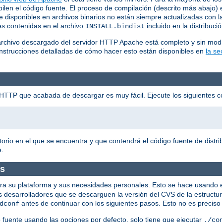
en el código fuente. El proceso de compilación (descrito más abajo) es
disponibles en archivos binarios no están siempre actualizadas con la
nes contenidas en el archivo
incluido en la distribuci
INSTALL.bindist
archivo descargado del servidor HTTP Apache está completo y sin modi
Instrucciones detalladas de cómo hacer esto están disponibles en
la s
he HTTP que acabada de descargar es muy fácil. Ejecute los siguientes
torio en el que se encuentra y que contendrá el código fuente de dist
e.
os
 para su plataforma y sus necesidades personales. Esto se hace usando e
os desarrolladores que se descarguen la versión del CVS de la estructur
antes de continuar con los siguientes pasos. Esto no es preciso p
dconf
go fuente usando las opciones por defecto, solo tiene que ejecutar
./co