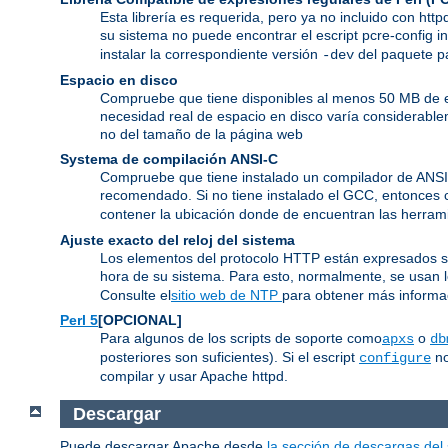
Esta librería es requerida, pero ya no incluido con htt
su sistema no puede encontrar el escript pcre-config i
instalar la correspondiente versión
del paquete pa
-dev
Espacio en disco
Compruebe que tiene disponibles al menos 50 MB de es
necesidad real de espacio en disco varía considerable
no del tamaño de la página web
Systema de compilación ANSI-C
Compruebe que tiene instalado un compilador de ANS
recomendado. Si no tiene instalado el GCC, entonces 
contener la ubicación donde de encuentran las herram
Ajuste exacto del reloj del sistema
Los elementos del protocolo HTTP están expresados segú
hora de su sistema. Para esto, normalmente, se usan
Consulte el
sitio web de NTP
para obtener más informac
Perl 5
[OPCIONAL]
Para algunos de los scripts de soporte como
o
apxs
db
posteriores son suficientes). Si el escript
no
configure
compilar y usar Apache httpd.
Descargar
Puede descargar Apache desde
la sección de descargas del