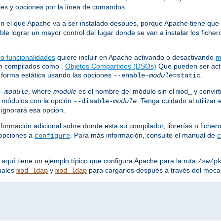
les y opciones por la línea de comandos.
en el que Apache va a ser instalado después, porque Apache tiene que s
le lograr un mayor control del lugar donde se van a instalar los fich
 o funcionalidades
quiere incluir en Apache activando o desactivando
m
án compilados como .
Objetos Compartidos (DSOs)
Que pueden ser acti
 forma estática usando las opciones
.
--enable-
module
=static
, where
module
es el nombre del módulo sin el
y convirt
e-
module
mod_
 módulos con la opción
. Tenga cuidado al utilizar
--disable-
module
 ignorará esa opción.
formación adicional sobre donde esta su compilador, librerías o fiche
 opciones a
. Para más información, consulte el manual de
configure
c
 aquí tiene un ejemplo típico que configura Apache para la ruta
/sw/p
nales
y
para cargarlos después a través del mec
mod_ldap
mod_ldap