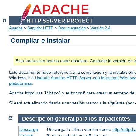
Apache
>
Servidor HTTP
>
Documentación
>
Versión 2.4
Compilar e Instalar
Esta traducción podría estar obsoleta. Consulte la versión e
Éste documento hace referencia a la compilación y la instalación 
Windows ir a
Usando Apache HTTP Server con Microsoft Window
plataformas
.
Apache httpd usa
y
para crear un entorno de 
libtool
autoconf
Si está actualizando desde una versión menor a la siguiente (por 
Descripción general para los impacientes
Descarga
Descarga la última versión desde
http://httpd
Extraer
$ gzip -d httpd-
NN
.tar.gz