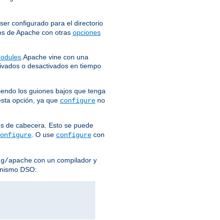
er configurado para el directorio
eros de Apache con otras
opciones
odules
.Apache vine con una
vados o desactivados en tiempo
iendo los guiones bajos que tenga
 esta opción, ya que
no
configure
ros de cabecera. Esto se puede
. O use
con
onfigure
configure
con un compilador y
kg/apache
anismo DSO: