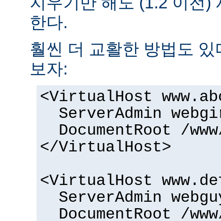
지우기만 해도 (1.2 이전
한다.
훨씬 더 교활한 방법도 있
보자:
<VirtualHost www.ab
ServerAdmin webgi
DocumentRoot /www
</VirtualHost>
<VirtualHost www.de
ServerAdmin webgu
DocumentRoot /www