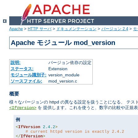
Apache
>
HTTP サーバ
>
ドキュメンテーション
>
バージョン 2.4
>
モ
Apache モジュール mod_version
説明:
バージョン依存の設定
ステータス:
Extension
モジュール識別子:
version_module
ソースファイル:
mod_version.c
概要
様々なバージョンの httpd の異なる設定を扱うことになる、 
を 提供します。これを使うと、数字の比較や正規表
<IfVersion>
例
<
IfVersion
2.4
.
2
>
# current httpd version is exactly 2.4.2
</
IfVersion
>