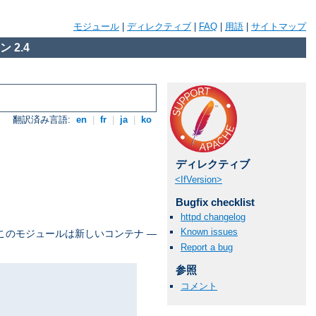
モジュール
|
ディレクティブ
|
FAQ
|
用語
|
サイトマップ
 2.4
翻訳済み言語:
en
|
fr
|
ja
|
ko
ディレクティブ
<IfVersion>
Bugfix checklist
httpd changelog
Known issues
 このモジュールは新しいコンテナ ―
Report a bug
参照
コメント