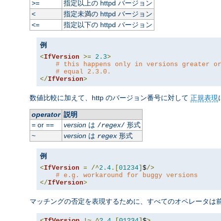
指定以上の httpd バージョン
>=
指定未満の httpd バージョン
<
指定以下の httpd バージョン
<=
例
<
IfVersion
>=
2.3
>
# this happens only in versions greater o
# equal 2.3.0.
</
IfVersion
>
数値比較に加えて、http のバージョン番号に対して
正規表現
operator
説明
or
version
は
形式
=
==
/
regex
/
version
は
形式
~
regex
例
<
IfVersion
=
/^
2.4
.[
01234
]
$
/>
# e.g. workaround for buggy versions
</
IfVersion
>
マッチングの否定を表現するために、すべてのオペレータは前に
<
IfVersion
!~
^
2.4
.[
01234
]
$
>