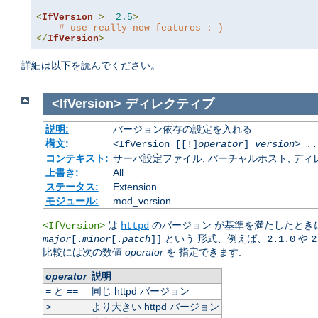
<
IfVersion
>=
2.5
>
# use really new features :-)
</
IfVersion
>
詳細は以下を読んでください。
<IfVersion>
ディレクティブ
説明:
バージョン依存の設定を入れる
構文:
<IfVersion [[!]
operator
]
version
> ..
コンテキスト:
サーバ設定ファイル, バーチャルホスト, ディレクトリ
上書き:
All
ステータス:
Extension
モジュール:
mod_version
は
のバージョン が基準を満たしたときに
<IfVersion>
httpd
という 形式、例えば、
や
major
[.
minor
[.
patch
]]
2.1.0
2
比較には次の数値
operator
を 指定できます:
operator
説明
と
同じ httpd バージョン
=
==
より大きい httpd バージョン
>