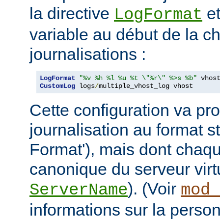
la directive
et
LogFormat
variable au début de la ch
journalisations :
LogFormat
"%v %h %l %u %t \"%r\" %>s %b"
CustomLog
 logs
/
multiple_vhost_log vhost
Cette configuration va pro
journalisation au format
Format'), mais dont chaqu
canonique du serveur virtu
). (Voir
ServerName
mod_
informations sur la person