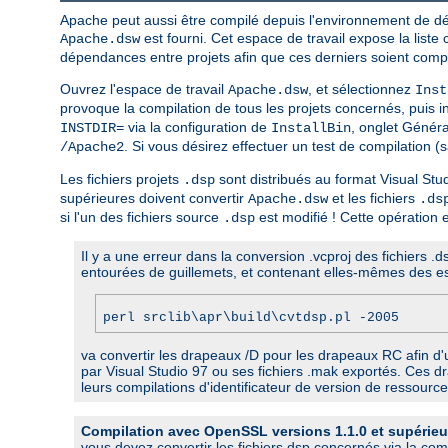
Apache peut aussi être compilé depuis l'environnement de dév
est fourni. Cet espace de travail expose la liste
Apache.dsw
dépendances entre projets afin que ces derniers soient compi
Ouvrez l'espace de travail
, et sélectionnez
Apache.dsw
Inst
provoque la compilation de tous les projets concernés, puis 
via la configuration de
, onglet Génér
INSTDIR=
InstallBin
. Si vous désirez effectuer un test de compilation (s
/Apache2
Les fichiers projets
sont distribués au format Visual Stud
.dsp
supérieures doivent convertir
et les fichiers
Apache.dsw
.ds
si l'un des fichiers source
est modifié ! Cette opération es
.dsp
Il y a une erreur dans la conversion .vcproj des fichiers 
entourées de guillemets, et contenant elles-mêmes des e
perl srclib\apr\build\cvtdsp.pl -2005
va convertir les drapeaux /D pour les drapeaux RC afin d'u
par Visual Studio 97 ou ses fichiers .mak exportés. Ces 
leurs compilations d'identificateur de version de ressource
Compilation avec OpenSSL versions 1.1.0 et supérieu
vous devez convertir les fichiers dsp concernés via la co