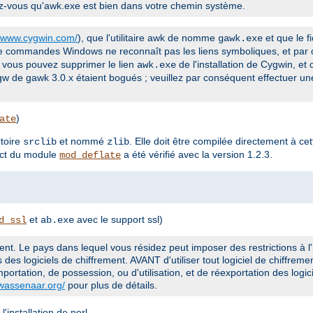
rez-vous qu'awk.exe est bien dans votre chemin système.
//www.cygwin.com/
), que l'utilitaire awk de nomme
et que le f
gawk.exe
de commandes Windows ne reconnaît pas les liens symboliques, et par 
, vous pouvez supprimer le lien
de l'installation de Cygwin, et
awk.exe
w de gawk 3.0.x étaient bogués ; veuillez par conséquent effectuer une
)
ate
rtoire
et nommé
. Elle doit être compilée directement à cet
srclib
zlib
ect du module
a été vérifié avec la version 1.2.3.
mod_deflate
et
avec le support ssl)
d_ssl
ab.exe
nt. Le pays dans lequel vous résidez peut imposer des restrictions à l'
s des logiciels de chiffrement. AVANT d'utiliser tout logiciel de chiffremen
importation, de possession, ou d'utilisation, et de réexportation des logic
.wassenaar.org/
pour plus de détails.
'installation de perl.