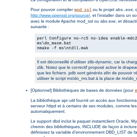
Pour pouvoir compiler
ou le projet
, 
mod_ssl
abs.exe
http://www.openssl.org/source/
, et l'installer dans un 
avec le module Apache mod_ssl ou abs.exe, et désactiv
suivante :
perl Configure no-rc5 no-idea enable-mdc
ms\do_masm.bat
nmake -f ms\ntdll.mak
Il est déconseillé d'utiliser zlib-dynamic, car la ch
zlib. Notez que le correctif proposé active le drape
que les fichiers .pdb sont générés afin de pouvoir 
utiliser le script ms\do_ms.bat à la place de ms\do
[Optionnel] Bibliothèques de bases de données (pour
La bibliothèque apr-util fournit un accès aux fonction
serveur httpd et à certains de ses modules, comme les
automatiquement.
Le support dbd inclut le paquet instantclient Oracle, M
chemin des bibliothèques, INCLUDE de façon à inclure 
définissez la variable d'environnement DBD_LIST de faç