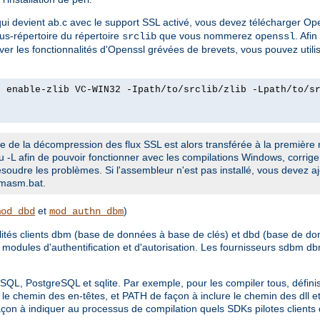
qui devient ab.c avec le support SSL activé, vous devez télécharger O
sous-répertoire du répertoire
que vous nommerez
. Afi
srclib
openssl
er les fonctionnalités d'Openssl grévées de brevets, vous pouvez util
2 enable-zlib VC-WIN32 -Ipath/to/srclib/zlib -Lpath/to/s
arge de la décompression des flux SSL est alors transférée à la première r
au -L afin de pouvoir fonctionner avec les compilations Windows, corrige 
résoudre les problèmes. Si l'assembleur n'est pas installé, vous devez 
_masm.bat.
et
)
mod_dbd
mod_authn_dbm
nalités clients dbm (base de données à base de clés) et dbd (base de 
 modules d'authentification et d'autorisation. Les fournisseurs sdbm d
ySQL, PostgreSQL et sqlite. Par exemple, pour les compiler tous, définis
le chemin des en-têtes, et PATH de façon à inclure le chemin des dll e
on à indiquer au processus de compilation quels SDKs pilotes clients d