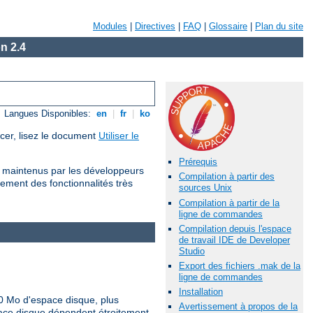
Modules
|
Directives
|
FAQ
|
Glossaire
|
Plan du site
n 2.4
Langues Disponibles:
en
|
fr
|
ko
cer, lisez le document
Utiliser le
Prérequis
io maintenus par les développeurs
Compilation à partir des
ement des fonctionnalités très
sources Unix
Compilation à partir de la
ligne de commandes
Compilation depuis l'espace
de travail IDE de Developer
Studio
Export des fichiers .mak de la
ligne de commandes
Installation
0 Mo d'espace disque, plus
Avertissement à propos de la
pace disque dépendent étroitement