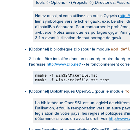
Tools -> Options -> (Projects ->) Directories. Assu
Notez aussi, si vous utilisez les outils Cygwin (
http:
lien symbolique vers le fichier
. Le shell 
gawk.exe
d'InstallBin échouera. Pour contourner le problème
. Notez aussi que les portages cygwin/ming
awk.exe
3.1.x avant l'utilisation de tout portage de gawk.
[Optionnel] bibliothèque zlib (pour le module
mod_defl
Zlib doit être installée dans un sous-répertoire du répe
l'adresse
http://www.zlib.net/
-- le fonctionnement corr
nmake -f win32\Makefile.msc
nmake -f win32\Makefile.msc test
[Optionnel] Bibliothèques OpenSSL (pour le module
mo
La bibliothèque OpenSSL est un logiciel de chiffreme
l'utilisation, et/ou la réexportation vers un autre pay
législation de votre pays, les règles et politiques d'
déterminer si vous en avez le droit. Voir
http://www
La configuration et la compilation d'OpenSSL nécessite l