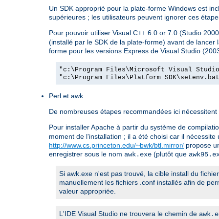
Un SDK approprié pour la plate-forme Windows est inclu
supérieures ; les utilisateurs peuvent ignorer ces étapes
Pour pouvoir utiliser Visual C++ 6.0 or 7.0 (Studio 2000
(installé par le SDK de la plate-forme) avant de lancer
forme pour les versions Express de Visual Studio (2003
"c:\Program Files\Microsoft Visual Studi
"c:\Program Files\Platform SDK\setenv.ba
Perl et awk
De nombreuses étapes recommandées ici nécessitent un 
Pour installer Apache à partir du système de compilation
moment de l'installation ; il a été choisi car il nécess
http://www.cs.princeton.edu/~bwk/btl.mirror/
propose un
enregistrer sous le nom
(plutôt que
awk.exe
awk95.e
Si awk.exe n'est pas trouvé, la cible install du fichi
manuellement les fichiers .conf installés afin de 
valeur appropriée.
L'IDE Visual Studio ne trouvera le chemin de
awk.e