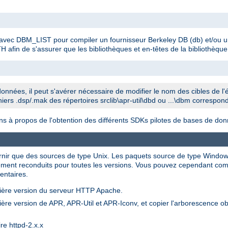
 avec DBM_LIST pour compiler un fournisseur Berkeley DB (db) et/ou u
fin de s'assurer que les bibliothèques et en-têtes de la bibliothèque c
onnées, il peut s'avérer nécessaire de modifier le nom des cibles de l'
ichiers .dsp/.mak des répertoires srclib\apr-util\dbd ou ...\dbm correspon
ons à propos de l'obtention des différents SDKs pilotes de bases de do
urnir que des sources de type Unix. Les paquets source de type Windo
rcément reconduits pour toutes les versions. Vous pouvez cependant co
entaires.
rnière version du serveur HTTP Apache.
ière version de APR, APR-Util et APR-Iconv, et copier l'arborescence ob
re httpd-2.x.x