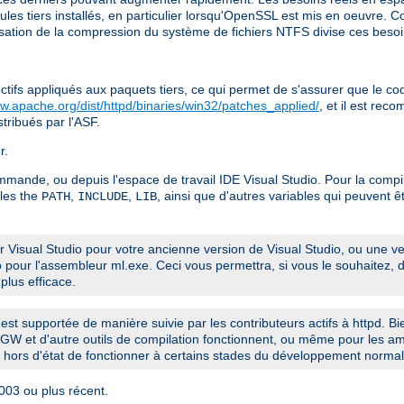
dules tiers installés, en particulier lorsqu'OpenSSL est mis en oeuvre.
ilisation de la compression du système de fichiers NTFS divise ces beso
ctifs appliqués aux paquets tiers, ce qui permet de s'assurer que le cod
ww.apache.org/dist/httpd/binaries/win32/patches_applied/
, et il est rec
stribués par l'ASF.
r.
ommande, ou depuis l'espace de travail IDE Visual Studio. Pour la compil
les the
,
,
, ainsi que d'autres variables qui peuvent êtr
PATH
INCLUDE
LIB
Visual Studio pour votre ancienne version de Visual Studio, ou une ve
io pour l'assembleur ml.exe. Ceci vous permettra, si vous le souhaitez
plus efficace.
 est supportée de manière suivie par les contributeurs actifs à httpd. Bi
GW et d'autre outils de compilation fonctionnent, ou même pour les amé
hors d'état de fonctionner à certains stades du développement normal
003 ou plus récent.