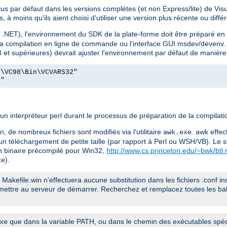
s par défaut dans les versions complètes (et non Express/lite) de Visu
, à moins qu'ils aient choisi d'utiliser une version plus récente ou diff
 .NET), l'environnement du SDK de la plate-forme doit être préparé en ut
 la compilation en ligne de commande ou l'interface GUI msdev/devenv. L
 et supérieures) devrait ajuster l'environnement par défaut de manière
o\VC98\Bin\VCVARS32"
t"
interpréteur perl durant le processus de préparation de la compilati
, de nombreux fichiers sont modifiés via l'utilitaire
. awk effec
awk.exe
ite un téléchargement de petite taille (par rapport à Perl ou WSH/VB). Le 
 binaire précompilé pour Win32,
http://www.cs.princeton.edu/~bwk/btl
).
xe
er Makefile.win n'effectuera aucune substitution dans les fichiers .conf i
permettre au serveur de démarrer. Recherchez et remplacez toutes les 
que dans la variable PATH, ou dans le chemin des exécutables spéci
xe