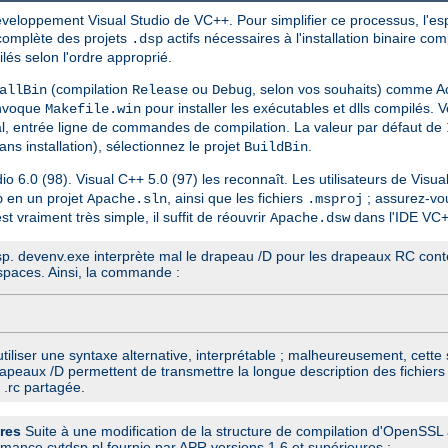
eloppement Visual Studio de VC++. Pour simplifier ce processus, l'esp
 complète des projets
actifs nécessaires à l'installation binaire com
.dsp
lés selon l'ordre approprié.
(compilation
ou
, selon vos souhaits) comme Ac
allBin
Release
Debug
invoque
pour installer les exécutables et dlls compilés. 
Makefile.win
al, entrée ligne de commandes de compilation. La valeur par défaut de
ans installation), sélectionnez le projet
.
BuildBin
io 6.0 (98). Visual C++ 5.0 (97) les reconnaît. Les utilisateurs de Visu
en un projet
, ainsi que les fichiers
; assurez-vou
p
Apache.sln
.msproj
t vraiment très simple, il suffit de réouvrir
dans l'IDE VC++
Apache.dsw
.dsp. devenv.exe interprète mal le drapeau /D pour les drapeaux RC cont
spaces. Ainsi, la commande :
tiliser une syntaxe alternative, interprétable ; malheureusement, cette
drapeaux /D permettent de transmettre la longue description des fichi
 .rc partagée.
res
Suite à une modification de la structure de compilation d'OpenSSL à 
mmance cvtdsp.pl fournie par APR versions 1.6 et supérieures :