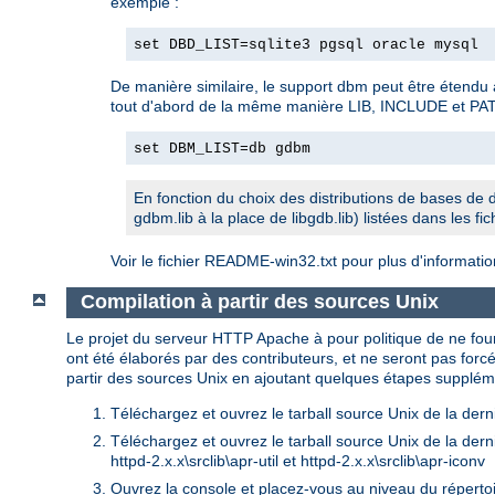
exemple :
set DBD_LIST=sqlite3 pgsql oracle mysql
De manière similaire, le support dbm peut être étendu
tout d'abord de la même manière LIB, INCLUDE et PATH a
set DBM_LIST=db gdbm
En fonction du choix des distributions de bases de d
gdbm.lib à la place de libgdb.lib) listées dans les f
Voir le fichier README-win32.txt pour plus d'informati
Compilation à partir des sources Unix
Le projet du serveur HTTP Apache à pour politique de ne fo
ont été élaborés par des contributeurs, et ne seront pas fo
partir des sources Unix en ajoutant quelques étapes supplém
Téléchargez et ouvrez le tarball source Unix de la de
Téléchargez et ouvrez le tarball source Unix de la dern
httpd-2.x.x\srclib\apr-util et httpd-2.x.x\srclib\apr-iconv
Ouvrez la console et placez-vous au niveau du répertoi