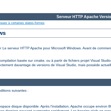
Serveur HTTP Apache Versio
iques à certaines plates-formes
ows
iler Le serveur HTTP Apache pour Microsoft Windows. Avant de commen
ompilation basée sur cmake, ou à partir de fichiers projet Visual Stud
ctement davantage de versions de Visual Studio, mais possède actuell
ditions suivantes :
pace disque disponible. Après l'installation, Apache occupe environ 8
de ces derniers pouvant augmenter rapidement. Les besoins réels en es