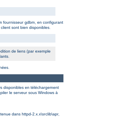
n fournisseur gdbm, en configurant
lient sont bien disponibles.
édition de liens (par exemple
dants.
nnées.
ws disponibles en téléchargement
mpiler le serveur sous Windows à
tenue dans httpd-2.x.x\srclib\apr,