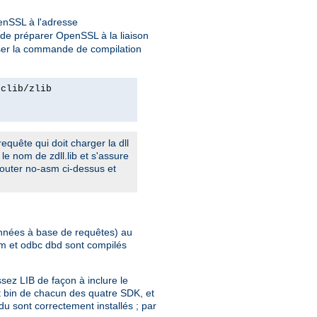
penSSL à l'adresse
n de préparer OpenSSL à la liaison
iser la commande de compilation
rclib/zlib
equête qui doit charger la dll
le nom de zdll.lib et s'assure
ajouter no-asm ci-dessus et
données à base de requêtes) au
bm et odbc dbd sont compilés
sez LIB de façon à inclure le
t bin de chacun des quatre SDK, et
u sont correctement installés ; par