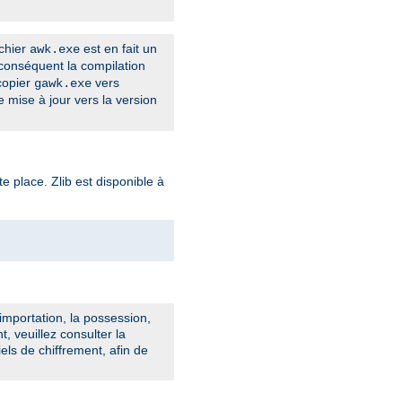
ichier
est en fait un
awk.exe
conséquent la compilation
 copier
vers
gawk.exe
 mise à jour vers la version
te place. Zlib est disponible à
importation, la possession,
t, veuillez consulter la
iels de chiffrement, afin de