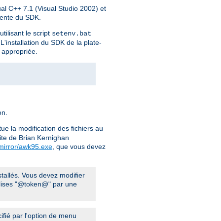
al C++ 7.1 (Visual Studio 2002) et
érente du SDK.
ilisant le script
setenv.bat
'installation du SDK de la plate-
 appropriée.
on.
tue la modification des fichiers au
site de Brian Kernighan
.mirror/awk95.exe
, que vous devez
nstallés. Vous devez modifier
balises "@token@" par une
fié par l'option de menu