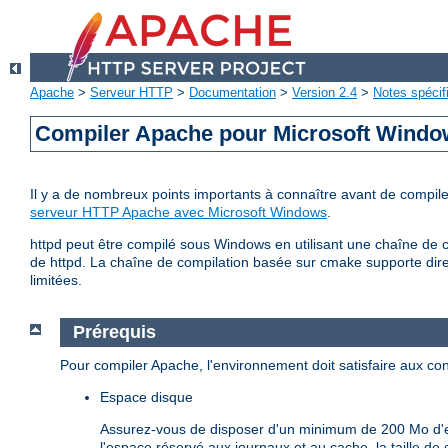
Apache
>
Serveur HTTP
>
Documentation
>
Version 2.4
>
Notes spécif
Compiler Apache pour Microsoft Wind
Il y a de nombreux points importants à connaître avant de comp
serveur HTTP Apache avec Microsoft Windows
.
httpd peut être compilé sous Windows en utilisant une chaîne de c
de httpd. La chaîne de compilation basée sur cmake supporte dire
limitées.
Prérequis
Pour compiler Apache, l'environnement doit satisfaire aux con
Espace disque
Assurez-vous de disposer d'un minimum de 200 Mo d'es
l'espace réservé aux journaux et au cache, la taille 