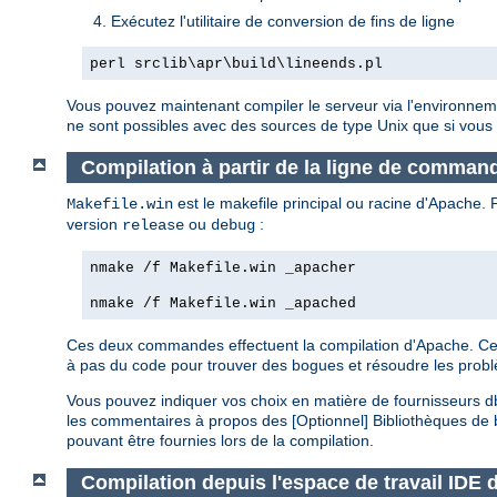
Exécutez l'utilitaire de conversion de fins de ligne
perl srclib\apr\build\lineends.pl
Vous pouvez maintenant compiler le serveur via l'environnem
ne sont possibles avec des sources de type Unix que si vous
Compilation à partir de la ligne de comman
est le makefile principal ou racine d'Apache
Makefile.win
version
ou
:
release
debug
nmake /f Makefile.win _apacher
nmake /f Makefile.win _apached
Ces deux commandes effectuent la compilation d'Apache. Cepen
à pas du code pour trouver des bogues et résoudre les prob
Vous pouvez indiquer vos choix en matière de fournisseurs d
les commentaires à propos des [Optionnel] Bibliothèques de 
pouvant être fournies lors de la compilation.
Compilation depuis l'espace de travail IDE 