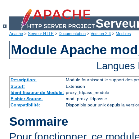
Serveu
Apache
>
Serveur HTTP
>
Documentation
>
Version 2.4
>
Modules
Module Apache mod
Langues 
Description:
Module fournissant le support des p
Statut:
Extension
Identificateur de Module:
proxy_fdpass_module
Fichier Source:
mod_proxy_fdpass.c
Compatibilité:
Disponible pour unix depuis la versi
Sommaire
Pour fonctionner, ce modul