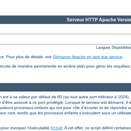
Serveur HTTP Apache Versio
Langues Disponible
e. Pour plus de détails, voir
Démarrer Apache en tant que service
.
écute de manière permanente en arrière-plan pour gérer les requête
n est à sa valeur par défaut de 80 (ou tout autre port inférieur à 1024),
 d'être associé à ce port privilégié. Lorsque le serveur est démarré, il
plusieurs processus
enfants
qui ont pour rôle d'écouter et de répondre a
ateur root, tandis que les processus enfants s'exécutent sous un utilisate
pour invoquer l'exécutable
. A cet effet, ce script définit certai
httpd