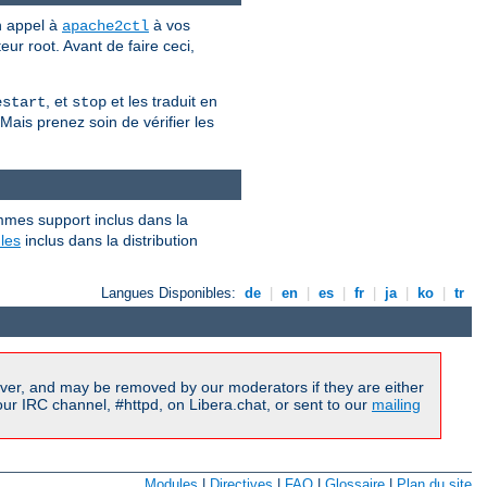
n appel à
à vos
apache2ctl
eur root. Avant de faire ceci,
, et
et les traduit en
estart
stop
 Mais prenez soin de vérifier les
mmes support inclus dans la
les
inclus dans la distribution
Langues Disponibles:
de
|
en
|
es
|
fr
|
ja
|
ko
|
tr
ver, and may be removed by our moderators if they are either
r IRC channel, #httpd, on Libera.chat, or sent to our
mailing
Modules
|
Directives
|
FAQ
|
Glossaire
|
Plan du site