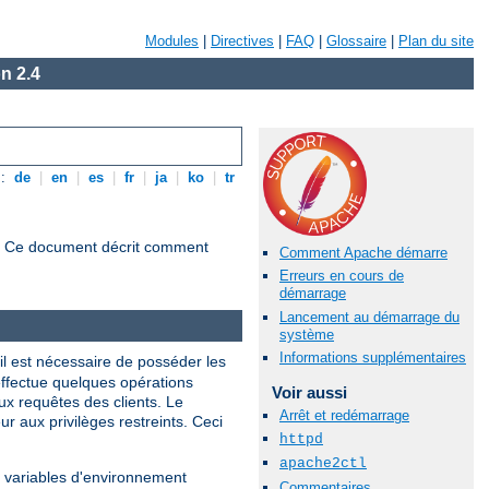
Modules
|
Directives
|
FAQ
|
Glossaire
|
Plan du site
n 2.4
s:
de
|
en
|
es
|
fr
|
ja
|
ko
|
tr
s. Ce document décrit comment
Comment Apache démarre
Erreurs en cours de
démarrage
Lancement au démarrage du
système
Informations supplémentaires
 il est nécessaire de posséder les
 effectue quelques opérations
Voir aussi
ux requêtes des clients. Le
Arrêt et redémarrage
ur aux privilèges restreints. Ceci
httpd
apache2ctl
nes variables d'environnement
Commentaires