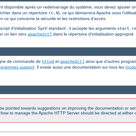
nt disponible après un redémarrage du système, vous devez ajouter u
ichier dans un répertoire
), ce qui démarrera Apache sous l'utilisat
rc.N
 ce qui concerne la sécurité et les restrictions d'accès.
ipt d'initialisation SysV standard ; il accepte les arguments
,
start
r
ller un lien vers
dans le répertoire d'initialisation approprié.
apache2ctl
 ligne de commande de
et
ainsi que d'autres progra
httpd
apache2ctl
rogrammes support
. Il existe aussi une documentation sur tous les
modu
be pointed towards suggestions on improving the documentation or ser
n how to manage the Apache HTTP Server should be directed at either ou