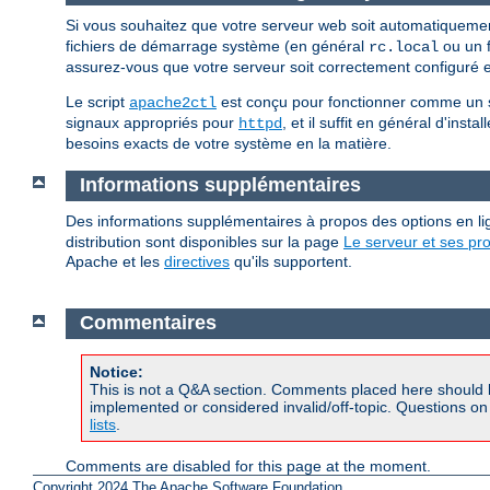
Si vous souhaitez que votre serveur web soit automatiqueme
fichiers de démarrage système (en général
ou un f
rc.local
assurez-vous que votre serveur soit correctement configuré en
Le script
est conçu pour fonctionner comme un scr
apache2ctl
signaux appropriés pour
, et il suffit en général d'insta
httpd
besoins exacts de votre système en la matière.
Informations supplémentaires
Des informations supplémentaires à propos des options en
distribution sont disponibles sur la page
Le serveur et ses p
Apache et les
directives
qu'ils supportent.
Commentaires
Notice:
This is not a Q&A section. Comments placed here should 
implemented or considered invalid/off-topic. Questions o
lists
.
Comments are disabled for this page at the moment.
Copyright 2024 The Apache Software Foundation.