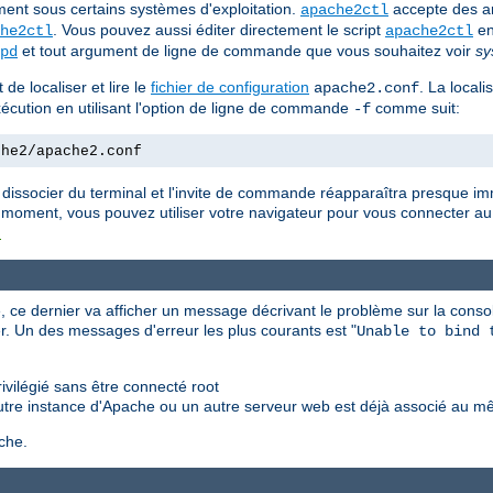
ent sous certains systèmes d'exploitation.
accepte des a
apache2ctl
. Vous pouvez aussi éditer directement le script
en
he2ctl
apache2ctl
et tout argument de ligne de commande que vous souhaitez voir
sy
pd
de localiser et lire le
fichier de configuration
. La locali
apache2.conf
'exécution en utilisant l'option de ligne de commande
comme suit:
-f
che2/apache2.conf
 dissocier du terminal et l'invite de commande réapparaîtra presque i
 moment, vous pouvez utiliser votre navigateur pour vous connecter au 
t
 ce dernier va afficher un message décrivant le problème sur la consol
r. Un des messages d'erreur les plus courants est "
Unable to bind 
vilégié sans être connecté root
utre instance d'Apache ou un autre serveur web est déjà associé au m
che.