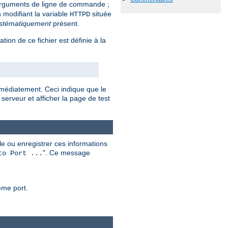
rguments de ligne de commande ;
 modifiant la variable
située
HTTPD
stématiquement
présent.
sation de ce fichier est définie à la
mmédiatement. Ceci indique que le
serveur et afficher la page de test
e ou enregistrer ces informations
". Ce message
to Port ...
ême port.