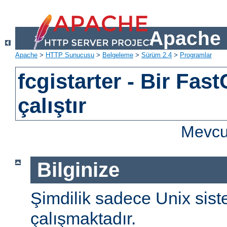
Apache 
Apache
>
HTTP Sunucusu
>
Belgeleme
>
Sürüm 2.4
>
Programlar
fcgistarter - Bir Fast
çalıştır
Mevcut
Bilginize
Şimdilik sadece Unix sist
çalışmaktadır.