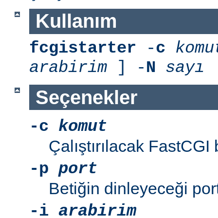
Kullanım
fcgistarter
-
c
komu
arabirim
] -
N
sayı
Seçenekler
-c
komut
Çalıştırılacak FastCGI 
-p
port
Betiğin dinleyeceği por
-i
arabirim