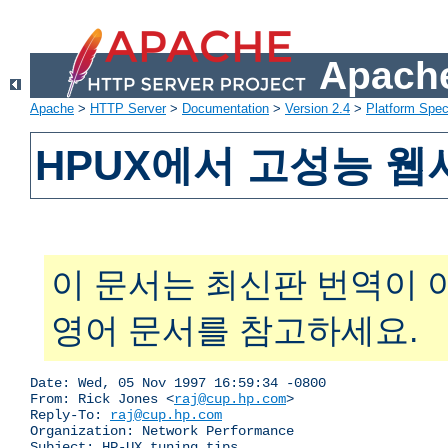
Apache
Apache
>
HTTP Server
>
Documentation
>
Version 2.4
>
Platform Spec
HPUX에서 고성능 
이 문서는 최신판 번역이 
영어 문서를 참고하세요.
Date: Wed, 05 Nov 1997 16:59:34 -0800

From: Rick Jones <
raj@cup.hp.com
>

Reply-To: 
raj@cup.hp.com
Organization: Network Performance

Subject: HP-UX tuning tips