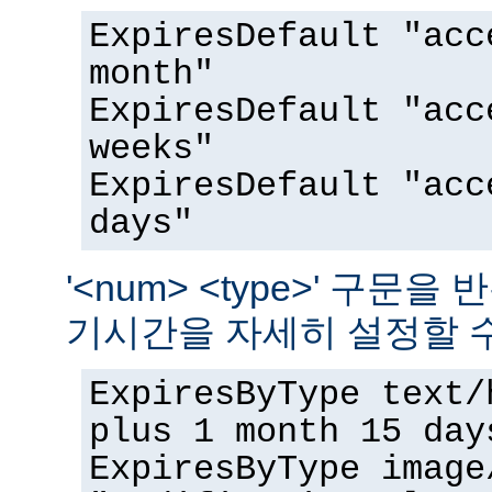
ExpiresDefault "acc
month"
ExpiresDefault "acc
weeks"
ExpiresDefault "acc
days"
'<num> <type>' 구문
기시간을 자세히 설정할 수
ExpiresByType text/
plus 1 month 15 day
ExpiresByType image