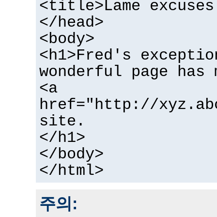
<title>Lame excuses
</head>
<body>
<h1>Fred's exceptio
wonderful page has 
<a
href="http://xyz.ab
site.
</h1>
</body>
</html>
주의: