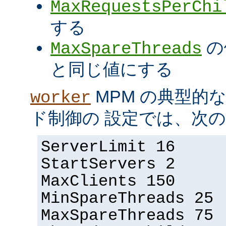
MaxRequestsPerChi
する
の
MaxSpareThreads
と同じ値にする
MPM の典型的
worker
ド制御の 設定では、次
ServerLimit 16
StartServers 2
MaxClients 150
MinSpareThreads 25
MaxSpareThreads 75