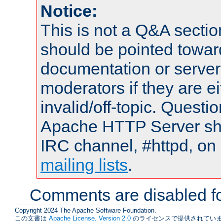
Notice:
This is not a Q&A sect
should be pointed towar
documentation or serve
moderators if they are 
invalid/off-topic. Quest
Apache HTTP Server shou
IRC channel, #httpd, on 
mailing lists
.
Comments are disabled fo
Copyright 2024 The Apache Software Foundation.
この文書は
Apache License, Version 2.0
のライセンスで提供されていま