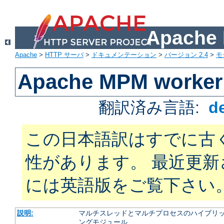
Apach
Apache
>
HTTP サーバ
>
ドキュメンテーション
>
バージョン 2.4
>
モ
Apache MPM worker
翻訳済み言語:
d
この日本語訳はすでに古
性があります。 最近更
には英語版をご覧下さい
説明:
マルチスレッドとマルチプロセスのハイブリッ
ングモジュール