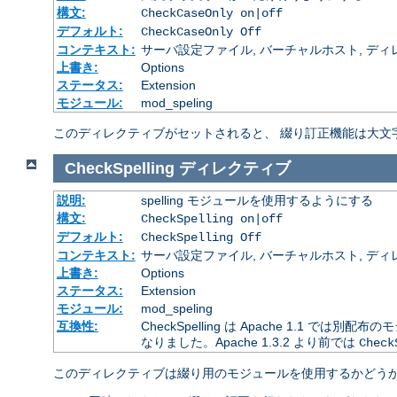
構文:
CheckCaseOnly on|off
デフォルト:
CheckCaseOnly Off
コンテキスト:
サーバ設定ファイル, バーチャルホスト, ディレクトリ
上書き:
Options
ステータス:
Extension
モジュール:
mod_speling
このディレクティブがセットされると、 綴り訂正機能は大文
CheckSpelling
ディレクティブ
説明:
spelling モジュールを使用するようにする
構文:
CheckSpelling on|off
デフォルト:
CheckSpelling Off
コンテキスト:
サーバ設定ファイル, バーチャルホスト, ディレクトリ
上書き:
Options
ステータス:
Extension
モジュール:
mod_speling
互換性:
CheckSpelling は Apache 1.1 で
なりました。Apache 1.3.2 より前では
Check
このディレクティブは綴り用のモジュールを使用するかどうか