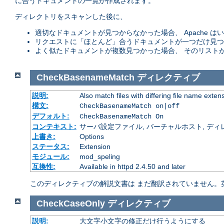
に合うドキュメントの一覧が作成されます。
ディレクトリをスキャンした後に、
適切なドキュメントが見つからなかった場合、 Apache
リクエストに「ほとんど」合うドキュメントが一つだけ見つ
よく似たドキュメントが複数見つかった場合、 そのリスト
CheckBasenameMatch
ディレクティブ
説明:
Also match files with differing file name exten
構文:
CheckBasenameMatch on|off
デフォルト:
CheckBasenameMatch On
コンテキスト:
サーバ設定ファイル, バーチャルホスト, ディレクトリ
上書き:
Options
ステータス:
Extension
モジュール:
mod_speling
互換性:
Available in httpd 2.4.50 and later
このディレクティブの解説文書は まだ翻訳されていません。
CheckCaseOnly
ディレクティブ
説明:
大文字小文字の修正だけ行うようにする