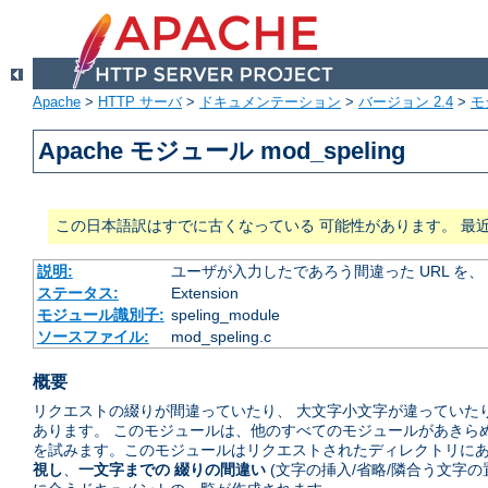
Apache
>
HTTP サーバ
>
ドキュメンテーション
>
バージョン 2.4
>
モ
Apache モジュール mod_speling
この日本語訳はすでに古くなっている 可能性があります。 最
説明:
ユーザが入力したであろう間違った URL を
ステータス:
Extension
モジュール識別子:
speling_module
ソースファイル:
mod_speling.c
概要
リクエストの綴りが間違っていたり、 大文字小文字が違っていたり
あります。 このモジュールは、他のすべてのモジュールがあきら
を試みます。このモジュールはリクエストされたディレクトリにあ
視し
、
一文字までの 綴りの間違い
(文字の挿入/省略/隣合う文字