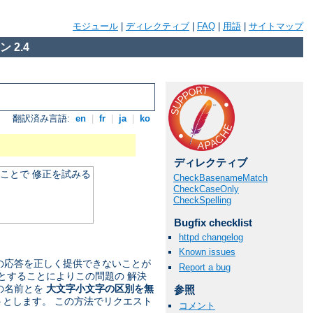
モジュール
|
ディレクティブ
|
FAQ
|
用語
|
サイトマップ
 2.4
翻訳済み言語:
en
|
fr
|
ja
|
ko
ディレクティブ
ことで 修正を試みる
CheckBasenameMatch
CheckCaseOnly
CheckSpelling
Bugfix checklist
httpd changelog
Known issues
への応答を正しく提供できないことが
Report a bug
とすることによりこの問題の 解決
の名前とを
大文字小文字の区別を無
参照
うとします。 この方法でリクエスト
コメント