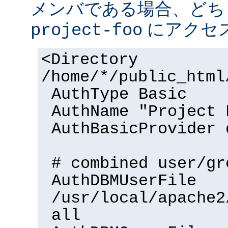
メンバである場合、どち
にアクセ
project-foo
<Directory
/home/*/public_html
AuthType Basic
AuthName "Project 
AuthBasicProvider 
# combined user/gr
AuthDBMUserFile
/usr/local/apache2
all