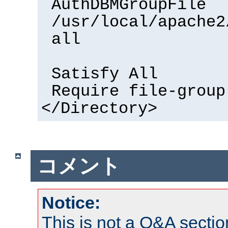
AuthDBMGroupFile
/usr/local/apache2
all
Satisfy All
Require file-group
</Directory>
コメント
Notice:
This is not a Q&A sect