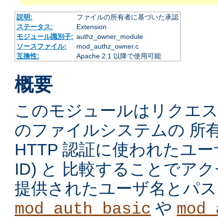
説明:
ファイルの所有者に基づいた承認
ステータス:
Extension
モジュール識別子:
authz_owner_module
ソースファイル:
mod_authz_owner.c
互換性:
Apache 2.1 以降で使用可能
概要
このモジュールはリクエ
のファイルシステムの 所
HTTP 認証に使われたユーザ
ID) と 比較することで
提供されたユーザ名とパス
や
mod_auth_basic
mod_