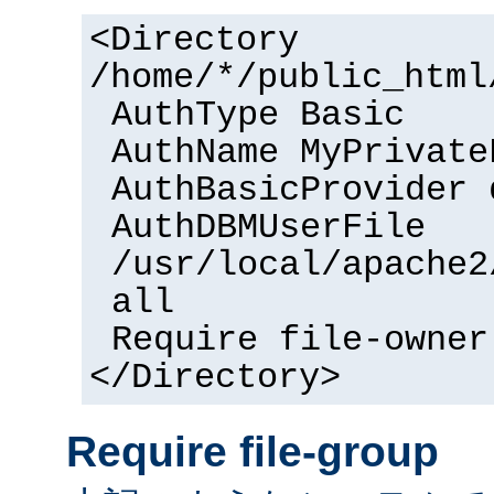
<Directory
/home/*/public_html
AuthType Basic
AuthName MyPrivate
AuthBasicProvider 
AuthDBMUserFile
/usr/local/apache2
all
Require file-owner
</Directory>
Require file-group