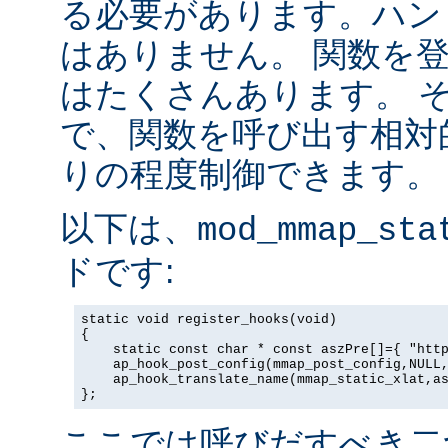
る必要があります。ハン
はありません。 関数を
はたくさんあります。 
で、関数を呼び出す相対
りの程度制御できます。
以下は、
mod_mmap_sta
ドです:
static void register_hooks(void)

{

    static const char * const aszPre[]={ "http
    ap_hook_post_config(mmap_post_config,NULL,
    ap_hook_translate_name(mmap_static_xlat,as
};
ここでは呼びだすべき二