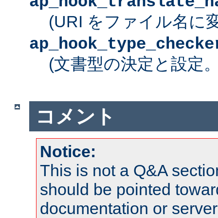
ap_hook_translate_n
(URI をファイル名に
ap_hook_type_checke
(文書型の決定と設定
コメント
Notice:
This is not a Q&A sect
should be pointed towar
documentation or serve