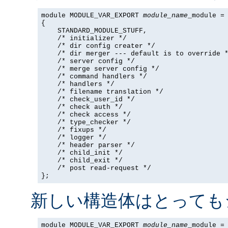
module MODULE_VAR_EXPORT 
module_name
_module =

{

    STANDARD_MODULE_STUFF,

    /* initializer */

    /* dir config creater */

    /* dir merger --- default is to override *
    /* server config */

    /* merge server config */

    /* command handlers */

    /* handlers */

    /* filename translation */

    /* check_user_id */

    /* check auth */

    /* check access */

    /* type_checker */

    /* fixups */

    /* logger */

    /* header parser */

    /* child_init */

    /* child_exit */

    /* post read-request */

};
新しい構造体はとっても
module MODULE_VAR_EXPORT 
module_name
_module =
