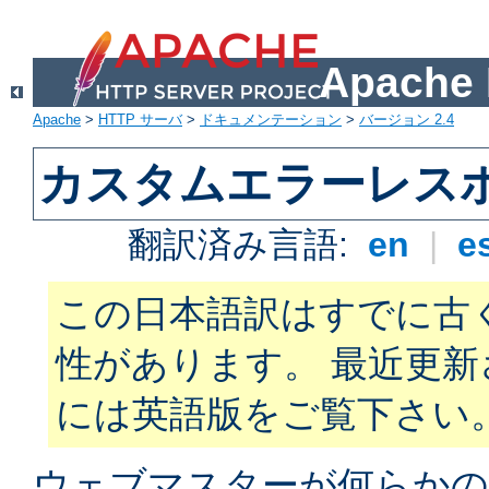
Apach
Apache
>
HTTP サーバ
>
ドキュメンテーション
>
バージョン 2.4
カスタムエラーレス
翻訳済み言語:
en
|
e
この日本語訳はすでに古
性があります。 最近更
には英語版をご覧下さい
ウェブマスターが何らかの