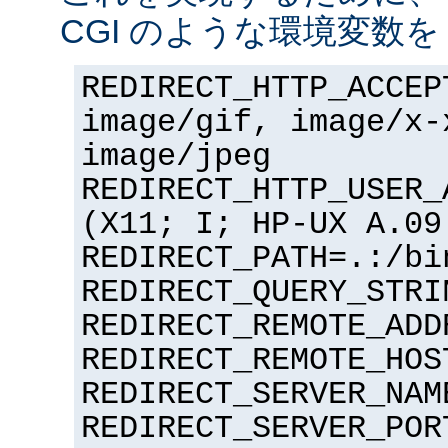
CGI のような環境変数を
REDIRECT_HTTP_ACCEP
image/gif, image/x-
image/jpeg
REDIRECT_HTTP_USER_
(X11; I; HP-UX A.09
REDIRECT_PATH=.:/bi
REDIRECT_QUERY_STRI
REDIRECT_REMOTE_ADD
REDIRECT_REMOTE_HOS
REDIRECT_SERVER_NAM
REDIRECT_SERVER_POR