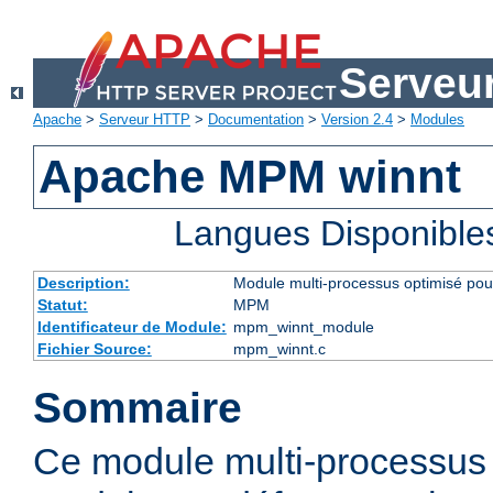
Serveu
Apache
>
Serveur HTTP
>
Documentation
>
Version 2.4
>
Modules
Apache MPM winnt
Langues Disponible
Description:
Module multi-processus optimisé po
Statut:
MPM
Identificateur de Module:
mpm_winnt_module
Fichier Source:
mpm_winnt.c
Sommaire
Ce module multi-processus