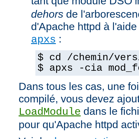
tant que module DSO
dehors
de l'arborescen
d'Apache httpd à l'ai
:
apxs
$ cd /chemin/vers
$ apxs -cia mod_f
Dans tous les cas, une fo
compilé, vous devez ajout
dans le fich
LoadModule
pour qu'Apache httpd acti