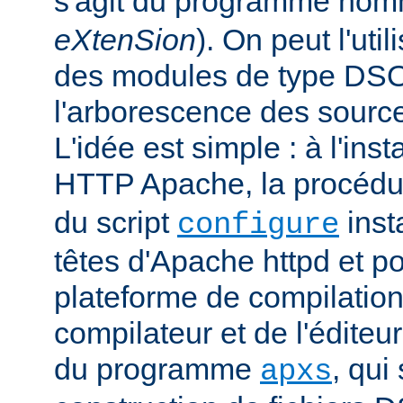
s'agit du programme no
eXtenSion
). On peut l'uti
des modules de type DS
l'arborescence des sourc
L'idée est simple : à l'ins
HTTP Apache, la procéd
du script
insta
configure
têtes d'Apache httpd et po
plateforme de compilation
compilateur et de l'éditeur 
du programme
, qui
apxs