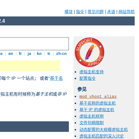
模块
|
指令
|
常见问题
|
术语
|
网站导航
.4
de
|
en
|
fr
|
ja
|
ko
|
tr
|
zh-cn
虚拟主机支持
即每个 IP 一个站点； 或者“
基于名
配置指令
参见
称的虚拟主机有时候称为
基于主机
或
非 IP
mod_vhost_alias
基于名称的虚拟主机
基于 IP 的虚拟主机
虚拟主机样例
文件句柄限制
动态配置的大规模虚拟主机
虚拟主机匹配的深入讨论