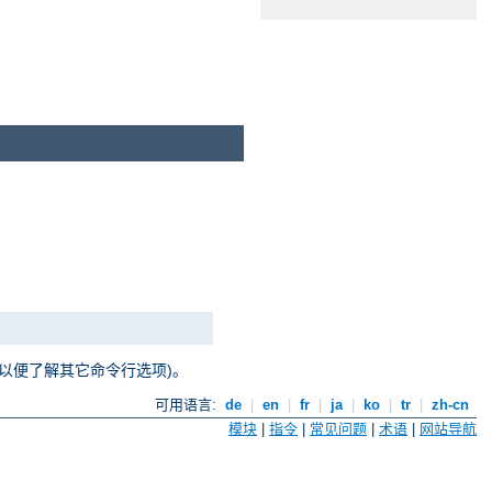
以便了解其它命令行选项)。
可用语言:
de
|
en
|
fr
|
ja
|
ko
|
tr
|
zh-cn
模块
|
指令
|
常见问题
|
术语
|
网站导航