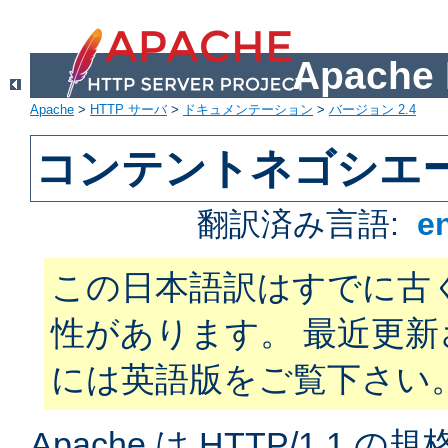
Apach
Apache
>
HTTP サーバ
>
ドキュメンテーション
>
バージョン 2.4
コンテントネゴシエ
翻訳済み言語:
e
この日本語訳はすでに古
性があります。 最近更
には英語版をご覧下さい
Apache は HTTP/1.1