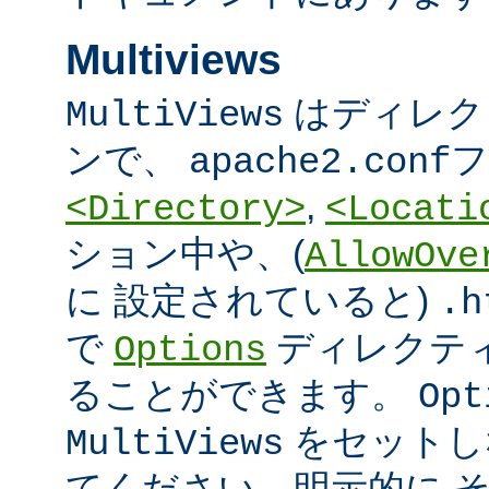
Multiviews
はディレク
MultiViews
ンで、
フ
apache2.conf
,
<Directory>
<Locati
ション中や、(
AllowOve
に 設定されていると)
.h
で
ディレクテ
Options
ることができます。
Opt
をセットし
MultiViews
てください。明示的に 