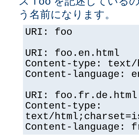
ス
を記述している
foo
う名前になります。
URI: foo
URI: foo.en.html
Content-type: text/
Content-language: e
URI: foo.fr.de.html
Content-type:
text/html;charset=i
Content-language: f