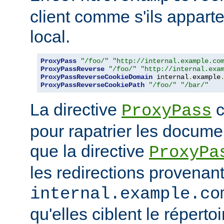
client comme s'ils appart
local.
ProxyPass
"/foo/"
"http://internal.example.co
ProxyPassReverse
"/foo/"
"http://internal.exa
ProxyPassReverseCookieDomain
 internal
.
example
ProxyPassReverseCookiePath
"/foo/"
"/bar/"
La directive
c
ProxyPass
pour rapatrier les docume
que la directive
ProxyPa
les redirections provenan
internal.example.co
qu'elles ciblent le réperto