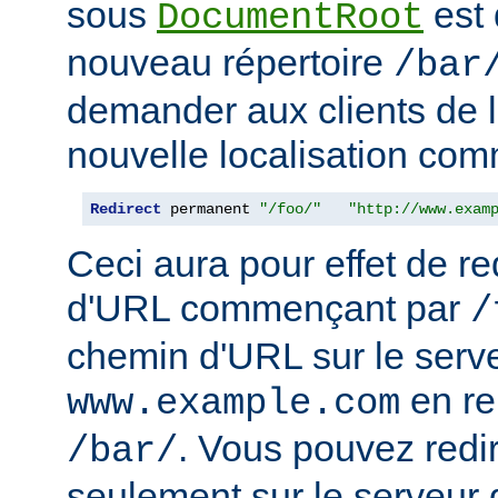
sous
est 
DocumentRoot
nouveau répertoire
/bar
demander aux clients de l
nouvelle localisation comm
Redirect
 permanent 
"/foo/"
"http://www.exam
Ceci aura pour effet de re
d'URL commençant par
/
chemin d'URL sur le serv
en r
www.example.com
. Vous pouvez redir
/bar/
seulement sur le serveur 