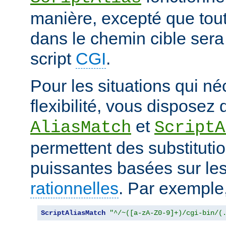
manière, excepté que tout
dans le chemin cible sera
script
CGI
.
Pour les situations qui né
flexibilité, vous disposez 
et
AliasMatch
ScriptA
permettent des substituti
puissantes basées sur le
rationnelles
. Par exemple
ScriptAliasMatch
"^/~([a-zA-Z0-9]+)/cgi-bin/(