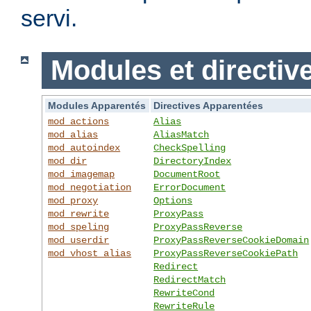
servi.
Modules et directiv
Modules Apparentés
Directives Apparentées
mod_actions
Alias
mod_alias
AliasMatch
mod_autoindex
CheckSpelling
mod_dir
DirectoryIndex
mod_imagemap
DocumentRoot
mod_negotiation
ErrorDocument
mod_proxy
Options
mod_rewrite
ProxyPass
mod_speling
ProxyPassReverse
mod_userdir
ProxyPassReverseCookieDomain
mod_vhost_alias
ProxyPassReverseCookiePath
Redirect
RedirectMatch
RewriteCond
RewriteRule