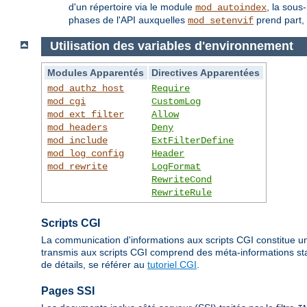
d'un répertoire via le module
, la sous
mod_autoindex
phases de l'API auxquelles
prend part, 
mod_setenvif
Utilisation des variables d'environnement
Modules Apparentés
Directives Apparentées
mod_authz_host
Require
mod_cgi
CustomLog
mod_ext_filter
Allow
mod_headers
Deny
mod_include
ExtFilterDefine
mod_log_config
Header
mod_rewrite
LogFormat
RewriteCond
RewriteRule
Scripts CGI
La communication d'informations aux scripts CGI constitue un
transmis aux scripts CGI comprend des méta-informations stan
de détails, se référer au
tutoriel CGI
.
Pages SSI