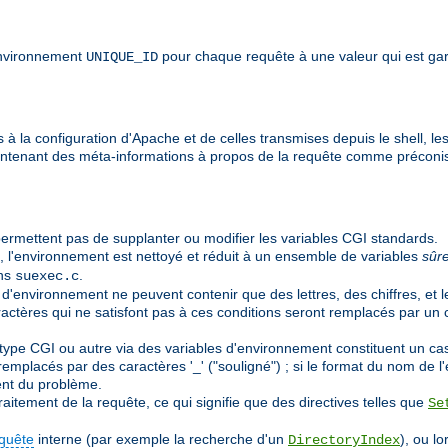
'environnement
pour chaque requête à une valeur qui est gar
UNIQUE_ID
à la configuration d'Apache et de celles transmises depuis le shell, les
ontenant des méta-informations à propos de la requête comme préconi
ermettent pas de supplanter ou modifier les variables CGI standards.
, l'environnement est nettoyé et réduit à un ensemble de variables
sûr
ans
.
suexec.c
 d'environnement ne peuvent contenir que des lettres, des chiffres, et l
aractères qui ne satisfont pas à ces conditions seront remplacés par un 
pe CGI ou autre via des variables d'environnement constituent un cas pa
emplacés par des caractères '_' ("souligné") ; si le format du nom de l'e
nt du problème.
aitement de la requête, ce qui signifie que des directives telles que
Se
quête
interne (par exemple la recherche d'un
), ou l
DirectoryIndex