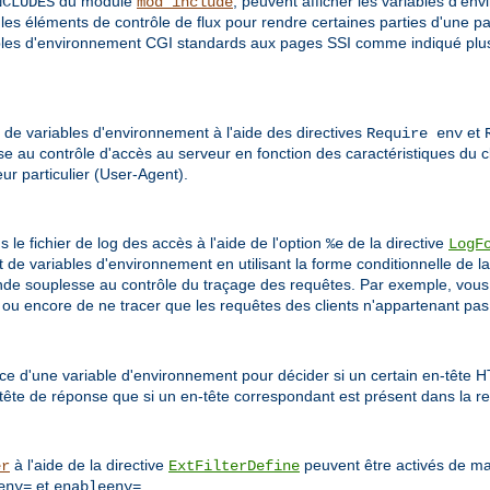
du module
, peuvent afficher les variables d'en
NCLUDES
mod_include
 les éléments de contrôle de flux pour rendre certaines parties d'une p
iables d'environnement CGI standards aux pages SSI comme indiqué plus 
r de variables d'environnement à l'aide des directives
et
Require env
se au contrôle d'accès au serveur en fonction des caractéristiques du 
eur particulier (User-Agent).
le fichier de log des accès à l'aide de l'option
de la directive
%e
LogF
t de variables d'environnement en utilisant la forme conditionnelle de la
nde souplesse au contrôle du traçage des requêtes. Par exemple, vous
, ou encore de ne tracer que les requêtes des clients n'appartenant pas
ce d'une variable d'environnement pour décider si un certain en-tête 
tête de réponse que si un en-tête correspondant est présent dans la re
à l'aide de la directive
peuvent être activés de man
er
ExtFilterDefine
et
.
env=
enableenv=