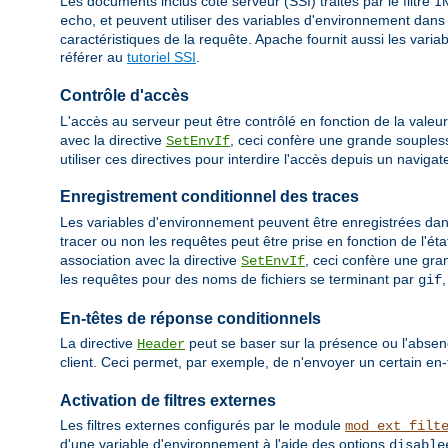
Les documents inclus côté serveur (SSI) traités par le filtre
I
, et peuvent utiliser des variables d'environnement dans
echo
caractéristiques de la requête. Apache fournit aussi les var
référer au
tutoriel SSI
.
Contrôle d'accès
L'accès au serveur peut être contrôlé en fonction de la valeu
avec la directive
, ceci confère une grande souples
SetEnvIf
utiliser ces directives pour interdire l'accès depuis un navigat
Enregistrement conditionnel des traces
Les variables d'environnement peuvent être enregistrées dans 
tracer ou non les requêtes peut être prise en fonction de l'éta
association avec la directive
, ceci confère une gra
SetEnvIf
les requêtes pour des noms de fichiers se terminant par
gif
En-têtes de réponse conditionnels
La directive
peut se baser sur la présence ou l'absen
Header
client. Ceci permet, par exemple, de n'envoyer un certain en-
Activation de filtres externes
Les filtres externes configurés par le module
mod_ext_filt
d'une variable d'environnement à l'aide des options
disable