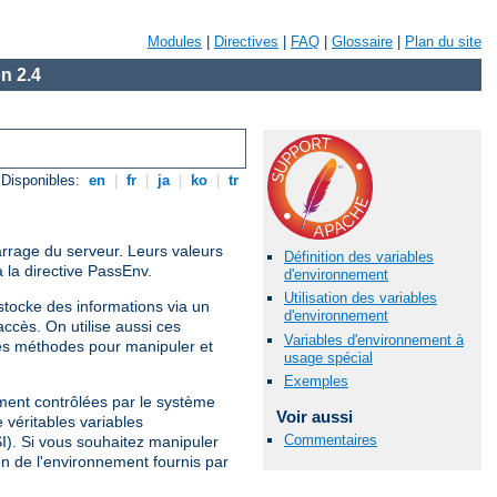
Modules
|
Directives
|
FAQ
|
Glossaire
|
Plan du site
n 2.4
Disponibles:
en
|
fr
|
ja
|
ko
|
tr
arrage du serveur. Leurs valeurs
Définition des variables
 la directive PassEnv.
d'environnement
Utilisation des variables
tocke des informations via un
d'environnement
ccès. On utilise aussi ces
Variables d'environnement à
es méthodes pour manipuler et
usage spécial
Exemples
ement contrôlées par le système
Voir aussi
 véritables variables
Commentaires
SI). Si vous souhaitez manipuler
on de l'environnement fournis par