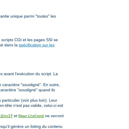
antie unique parmi "toutes" les
 scripts CGI et les pages SSI se
sé dans la
spécification sur les
es
avant l'exécution du script. La
e caractère "sousligné". En outre,
caractère "sousligné" quand ils
rticulier (voir plus loin). Leur
n-tête n'est pas valide, celui-ci est
et
ne verront
tEnvIf
RewriteCond
orsqu'il génère un listing du contenu