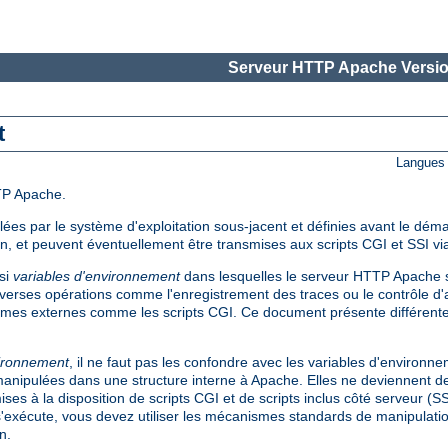
Serveur HTTP Apache Versio
t
Langues 
TP Apache.
es par le système d'exploitation sous-jacent et définies avant le dém
on, et peuvent éventuellement être transmises aux scripts CGI et SSI via
si
variables d'environnement
dans lesquelles le serveur HTTP Apache s
verses opérations comme l'enregistrement des traces ou le contrôle d'a
mes externes comme les scripts CGI. Ce document présente différent
vironnement
, il ne faut pas les confondre avec les variables d'environn
t manipulées dans une structure interne à Apache. Elles ne deviennent de
ses à la disposition de scripts CGI et de scripts inclus côté serveur (S
s'exécute, vous devez utiliser les mécanismes standards de manipulati
n.