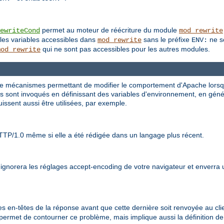
permet au moteur de réécriture du module
ewriteCond
mod_rewrite
les variables accessibles dans
sans le préfixe
ne so
mod_rewrite
ENV:
qui ne sont pas accessibles pour les autres modules.
mod_rewrite
 de mécanismes permettant de modifier le comportement d'Apache lorsqu'
 sont invoqués en définissant des variables d'environnement, en général
issent aussi être utilisées, par exemple.
TTP/1.0 même si elle a été rédigée dans un langage plus récent.
t ignorera les réglages accept-encoding de votre navigateur et enverra
s en-têtes de la réponse avant que cette dernière soit renvoyée au clien
 permet de contourner ce problème, mais implique aussi la définition d