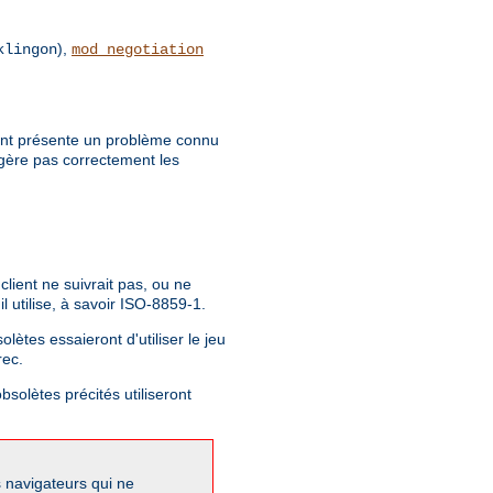
),
klingon
mod_negotiation
client présente un problème connu
 gère pas correctement les
lient ne suivrait pas, ou ne
 utilise, à savoir ISO-8859-1.
lètes essaieront d'utiliser le jeu
rec.
bsolètes précités utiliseront
s navigateurs qui ne