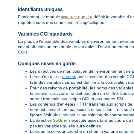
Identifiants uniques
Finalement, le module
définit la variable d
mod_unique_id
requêtes sous des conditions très spécifiques.
Variables CGI standards
En plus de l'ensemble des variables d'environnement internes 
voient affectés un ensemble de variables d'environnement c
CGIs
.
Quelques mises en garde
Les directives de manipulation de l'environnement ne p
Lorsqu'on utilise
pour exécuter des scripts CGI
suexec
liste des variables
sûres
est définie à la compilation d
Pour des raisons de portabilité, les noms des variables
le premier caractère ne doit pas être un chiffre. Les c
seront transmis aux scripts CGI et aux pages SSI.
Les contenus d'en-têtes HTTP transmis aux scripts de ty
nom est converti en majuscules et seuls les tirets sont r
ignoré. Voir
plus loin
pour une solution de contourneme
La directive
s'exécute assez tard au cours du tr
SetEnv
pas les variables qu'elle aura définies.
Lorsque le serveur cherche un chemin via une
sous-re