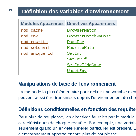
Définition des variables d'environnement
Modules Apparentés
Directives Apparentées
mod_cache
BrowserMatch
mod_env
BrowserMatchNoCase
mod_rewrite
PassEnv
mod_setenvif
RewriteRule
mod_unique_id
SetEnv
SetEnvIf
SetEnvIfNoCase
UnsetEnv
Manipulations de base de l'environnement
La méthode la plus élémentaire pour définir une variable d'en
peuvent aussi être transmises depuis l'environnement du shell 
Définitions conditionnelles en fonction des requêt
Pour plus de souplesse, les directives fournies par le module
caractéristiques de chaque requête. Par exemple, une variabl
seulement quand un en-tête Referer particulier est présent. L
d'environnement apporte encore plus de souplesse.