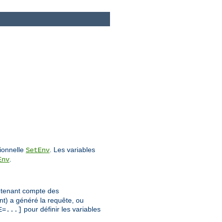
tionnelle
. Les variables
SetEnv
.
Env
n tenant compte des
nt) a généré la requête, ou
pour définir les variables
E=...]