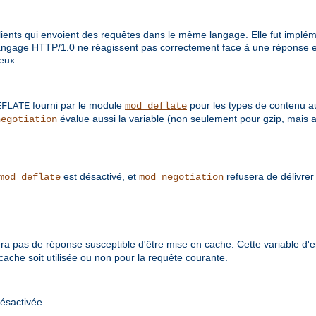
ents qui envoient des requêtes dans le même langage. Elle fut impléme
langage HTTP/1.0 ne réagissent pas correctement face à une réponse e
 eux.
fourni par le module
pour les types de contenu a
EFLATE
mod_deflate
évalue aussi la variable (non seulement pour gzip, mais 
negotiation
est désactivé, et
refusera de délivre
mod_deflate
mod_negotiation
a pas de réponse susceptible d'être mise en cache. Cette variable d
cache soit utilisée ou non pour la requête courante.
ésactivée.