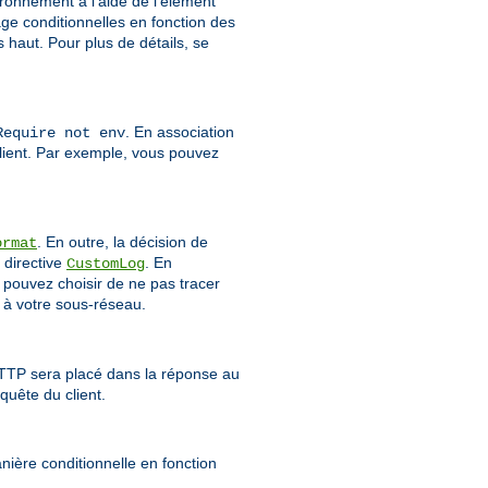
vironnement à l'aide de l'élément
age conditionnelles en fonction des
haut. Pour plus de détails, se
. En association
Require not env
client. Par exemple, vous pouvez
. En outre, la décision de
ormat
 directive
. En
CustomLog
 pouvez choisir de ne pas tracer
 à votre sous-réseau.
HTTP sera placé dans la réponse au
quête du client.
ière conditionnelle en fonction