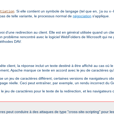
. Si elle contient un symbole de langage (tel que
,
ou
tiation
en
ja
x-
 pas de telle variante, le processus normal de
négociation
s'applique.
envoi d'une redirection au client. Elle est en général utilisée quand un 
 a un problème rencontré avec le logiciel WebFolders de Microsoft qui ne
 méthodes DAV.
client, la réponse inclut un texte destiné à être affiché au cas où le c
ement, Apache marque ce texte en accord avec le jeu de caractères qu'il
ise un jeu de caractères différent, certaines versions de navigateurs obso
a page réelle. Ceci peut entraîner, par exemple, un rendu incorrect du G
e jeu de caractères pour le texte de la redirection, et les navigateurs o
res peut conduire à des attaques de type "cross-site-scripting" pour le