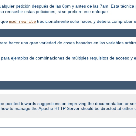
alquier petición después de las 8pm y antes de las 7am. Esta técnica
o reescribir estas peticiones, si se prefiere ese enfoque.
s que
tradicionalmente solía hacer, y deberá comprobar es
mod_rewrite
ra hacer una gran variedad de cosas basadas en las variables arbitrar
para ejemplos de combinaciones de múltiples requisitos de acceso y e
be pointed towards suggestions on improving the documentation or ser
n how to manage the Apache HTTP Server should be directed at either ou