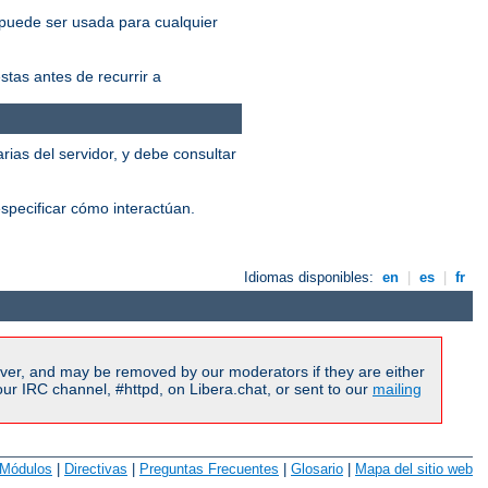
 puede ser usada para cualquier
tas antes de recurrir a
ias del servidor, y debe consultar
specificar cómo interactúan.
Idiomas disponibles:
en
|
es
|
fr
ver, and may be removed by our moderators if they are either
r IRC channel, #httpd, on Libera.chat, or sent to our
mailing
Módulos
|
Directivas
|
Preguntas Frecuentes
|
Glosario
|
Mapa del sitio web