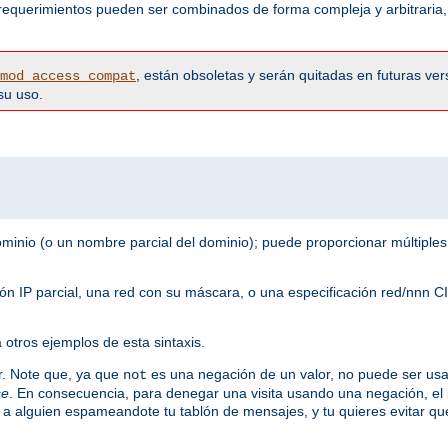
 requerimientos pueden ser combinados de forma compleja y arbitraria,
, están obsoletas y serán quitadas en futuras ver
mod_access_compat
su uso.
nio (o un nombre parcial del dominio); puede proporcionar múltiples
ción IP parcial, una red con su máscara, o una especificación red/nnn
 otros ejemplos de esta sintaxis.
ar. Note que, ya que
es una negación de un valor, no puede ser usad
not
se
. En consecuencia, para denegar una visita usando una negación, el
 a alguien espameandote tu tablón de mensajes, y tu quieres evitar qu