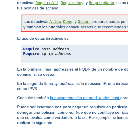
directivas:
,
, y
, estos
RequireAll
RequireAny
RequireNone
tus políticas de acceso.
Las directivas
,
, y
, proporcionadas por
Allow
Deny
Order
y también los tutoriales desactualizaos que recomienden 
El uso de estas directivas es:
Require
 host 
address
Require
 ip 
ip
.
address
En la primera línea,
address
es el FQDN de un nombre de domi
dominio, si se desea.
En la segunda línea,
ip.address
es la dirección IP, una direc
como IPV6.
Consulte también
la documentación de mod_authz_host
para
Puede ser insertado
para negar un requisito en particul
not
denegar una petición, como
not true
que no contituye ser
fal
que se evalúa como verdadero o falso. Por ejemplo, si tienes
realizar lo siguiente: