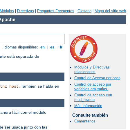
Módulos
|
Directivas
|
Preguntas Frecuentes
|
Glosario
|
Mapa del sitio web
 Apache
Idiomas disponibles:
en
|
es
|
fr
arte está separada de
Módulos y Directivas
relacionados
Control de Acceso por host
Control de acceso por
. También se habla en
thz_host
variables arbitrarias.
Control de acceso con
mod_rewrite
Más información
manera fácil con el módulo
Consulte también
Comentarios
e ser usada junto con las