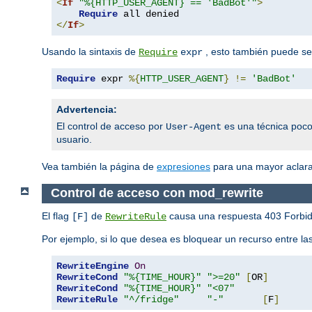
<
If
"%{HTTP_USER_AGENT} == 'BadBot'"
>
Require
</
If
>
Usando la sintaxis de
, esto también puede ser
Require
expr
Require
 expr 
%{
HTTP_USER_AGENT
}
!=
'BadBot'
Advertencia:
El control de acceso por
es una técnica poco
User-Agent
usuario.
Vea también la página de
expresiones
para una mayor aclarac
Control de acceso con mod_rewrite
El flag
de
causa una respuesta 403 Forbidd
[F]
RewriteRule
Por ejemplo, si lo que desea es bloquear un recurso entre 
RewriteEngine
On
RewriteCond
"%{TIME_HOUR}"
">=20"
[
OR
]
RewriteCond
"%{TIME_HOUR}"
"<07"
RewriteRule
"^/fridge"
"-"
[
F
]