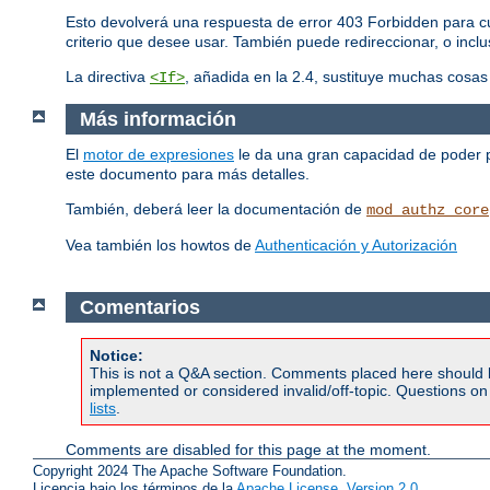
Esto devolverá una respuesta de error 403 Forbidden para cu
criterio que desee usar. También puede redireccionar, o inclus
La directiva
, añadida en la 2.4, sustituye muchas cosa
<If>
Más información
El
motor de expresiones
le da una gran capacidad de poder pa
este documento para más detalles.
También, deberá leer la documentación de
mod_authz_core
Vea también los howtos de
Authenticación y Autorización
Comentarios
Notice:
This is not a Q&A section. Comments placed here should 
implemented or considered invalid/off-topic. Questions o
lists
.
Comments are disabled for this page at the moment.
Copyright 2024 The Apache Software Foundation.
Licencia bajo los términos de la
Apache License, Version 2.0
.