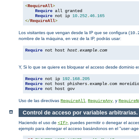
<
RequireAll
>
Require
 all granted

Require
 not ip 
10.252
.
46.165
</
RequireAll
>
Los visitantes que vengan desde la IP que se configura (
10.
nombre de la máquina, en vez de la IP, podrás usar:
Require
 not host 
host
.
example
.
com
Y, Si lo que se quiere es bloquear el acceso desde dominio e
Require
 not ip 
192.168
.
205
Require
 not host phishers
.
example
.
com moreidi
Require
 not host gov
Uso de las directivas
,
, y
RequireAll
RequireAny
RequireN
Control de acceso por variables arbitrarias.
Haciendo el uso de
, puedes permitir o denegar el acces
<If>
ejemplo para denegar el acceso basándonos en el "user-age