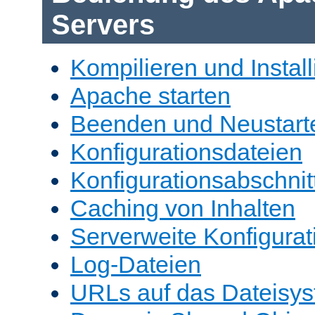
Servers
Kompilieren und Install
Apache starten
Beenden und Neustart
Konfigurationsdateien
Konfigurationsabschnit
Caching von Inhalten
Serverweite Konfigurat
Log-Dateien
URLs auf das Dateisys