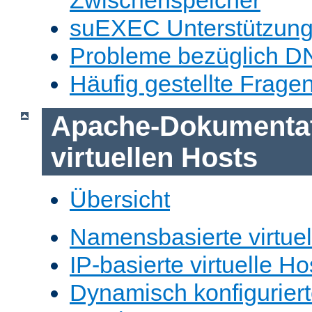
Zwischenspeicher
suEXEC Unterstützun
Probleme bezüglich D
Häufig gestellte Frage
Apache-Dokumentat
virtuellen Hosts
Übersicht
Namensbasierte virtuel
IP-basierte virtuelle Ho
Dynamisch konfiguriert