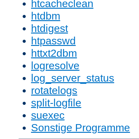
htcacheclean
htdbm
htdigest
htpasswd
httxt2dbm
logresolve
log_server_status
rotatelogs
split-logfile
suexec
Sonstige Programme