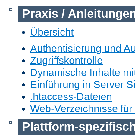
Praxis / Anleitunge
Übersicht
Authentisierung und Au
Zugriffskontrolle
Dynamische Inhalte mi
Einführung in Server S
.htaccess-Dateien
Web-Verzeichnisse für
Plattform-spezifis